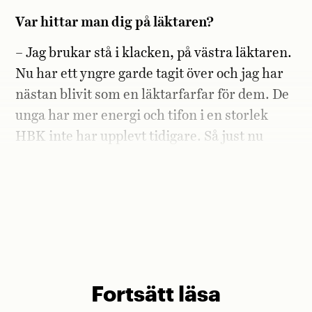
Var hittar man dig på läktaren?
– Jag brukar stå i klacken, på västra läktaren.
Nu har ett yngre garde tagit över och jag har
nästan blivit som en läktarfarfar för dem. De
unga har mer energi och tifon i en storlek
HBK inte har upplevt tidigare. Så just nu
känns deras dominans bara kul. Fråga mig
om 15 år så har jag kanske tröttnat på dem.
Fortsätt läsa