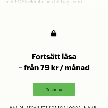
mot FC Stockholm och höll sig kvar i
Superettan. Riktigt minnesvärd domarinsats
också.
Fortsätt läsa
– från 79 kr / månad
Testa nu
HAR DU REDAN ETT KONTO?
LOGGA IN
HÄR.