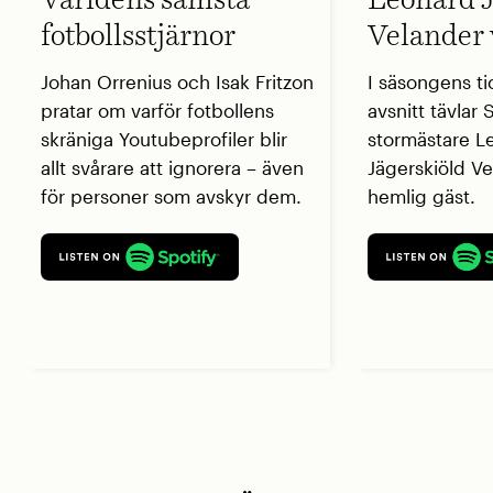
Världens sämsta
Leonard J
fotbollsstjärnor
Velander 
Johan Orrenius och Isak Fritzon
I säsongens ti
pratar om varför fotbollens
avsnitt tävlar
skräniga Youtubeprofiler blir
stormästare L
allt svårare att ignorera – även
Jägerskiöld V
för personer som avskyr dem.
hemlig gäst.