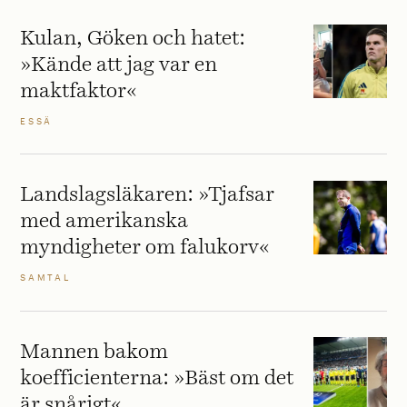
Kulan, Göken och hatet:
»Kände att jag var en
maktfaktor«
ESSÄ
Landslagsläkaren: »Tjafsar
med amerikanska
myndigheter om falukorv«
SAMTAL
Mannen bakom
koefficienterna: »Bäst om det
är snårigt«