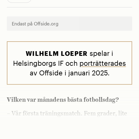
Endast på Offside.org
spelar i
WILHELM LOEPER
Helsingborgs IF och
porträtterades
av Offside i januari 2025.
Vilken var månadens bästa fotbollsdag?
– Vår första träningsmatch. Fem grader, lite
sol och mycket folk på läktaren. Det var en
bra start på det nya fotbollsåret.