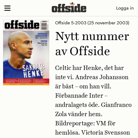
Skip
Logga in
to
Offside 5-2003
(25 november 2003)
content
Nytt nummer
av Offside
Celtic har Henke, det har
inte vi. Andreas Johansson
är bäst – om han vill.
Förbannade Inter –
andralagets öde. Gianfranco
Zola vänder hem.
Bildreportage: VM för
hemlösa. Victoria Svensson