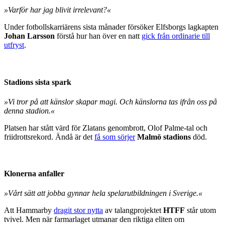
»Varför har jag blivit irrelevant?«
Under fotbollskarriärens sista månader försöker Elfsborgs lagkapten
Johan Larsson
förstå hur han över en natt
gick från ordinarie till
utfryst
.
Stadions sista spark
»Vi tror på att känslor skapar magi. Och känslorna tas ifrån oss på
denna stadion.«
Platsen har stått värd för Zlatans genombrott, Olof Palme-tal och
friidrottsrekord. Ändå är det
få som sörjer
Malmö stadions
död.
Klonerna anfaller
»Vårt sätt att jobba gynnar hela spelarutbildningen i Sverige.«
Att Hammarby
dragit stor nytta
av talangprojektet
HTFF
står utom
tvivel. Men när farmarlaget utmanar den riktiga eliten om