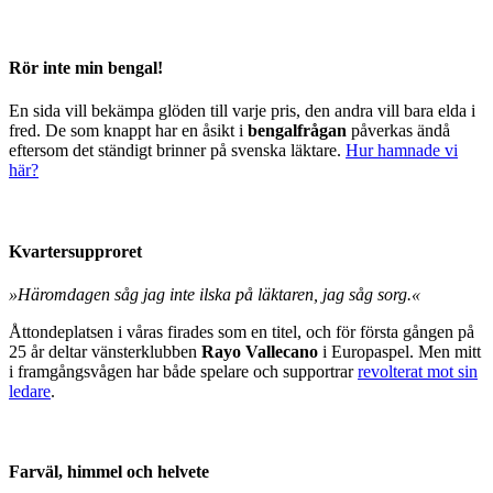
Rör inte min bengal!
En sida vill bekämpa glöden till varje pris, den andra vill bara elda i
fred. De som knappt har en åsikt i
bengalfrågan
påverkas ändå
eftersom det ständigt brinner på svenska läktare.
Hur hamnade vi
här?
Kvartersupproret
»Häromdagen såg jag inte ilska på läktaren, jag såg sorg.«
Åttondeplatsen i våras firades som en titel, och för första gången på
25 år deltar vänsterklubben
Rayo Vallecano
i Europaspel. Men mitt
i framgångsvågen har både spelare och supportrar
revolterat mot sin
ledare
.
Farväl, himmel och helvete