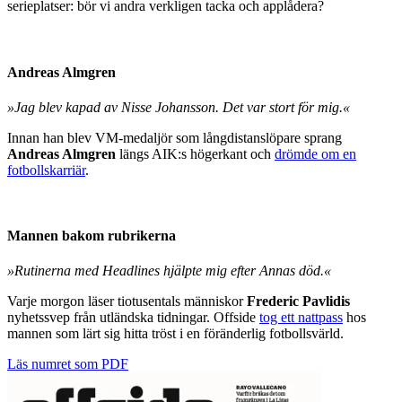
serieplatser: bör vi andra verkligen tacka och applådera?
Andreas Almgren
»Jag blev kapad av Nisse Johansson. Det var stort för mig.«
Innan han blev VM-medaljör som långdistanslöpare sprang
Andreas Almgren
längs AIK:s högerkant och
drömde om en
fotbollskarriär
.
Mannen bakom rubrikerna
»Rutinerna med Headlines hjälpte mig efter Annas död.«
Varje morgon läser tiotusentals människor
Frederic Pavlidis
nyhetssvep från utländska tidningar. Offside
tog ett nattpass
hos
mannen som lärt sig hitta tröst i en föränderlig fotbollsvärld.
Läs numret som PDF