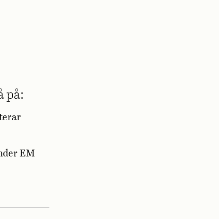
å på:
terar
under EM