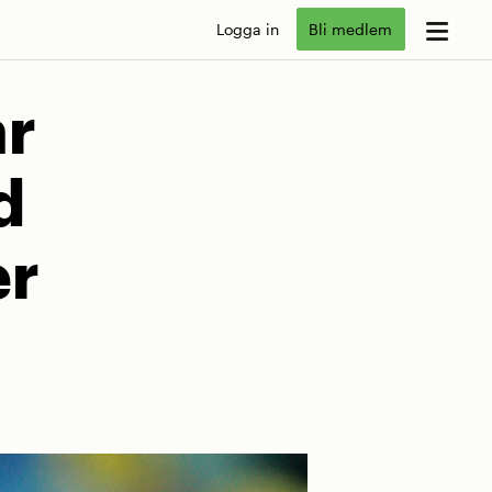
Logga in
Bli medlem
ar
d
er