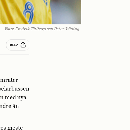
Foto: Fredrik Tillberg och Peter Widing
DELA
kamrater
pelarbussen
van med nya
indre än
ges meste