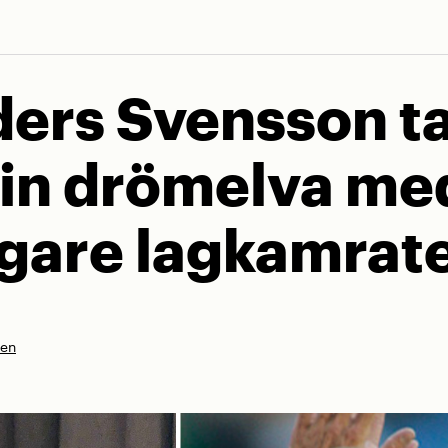
ers Svensson t
sin drömelva me
igare lagkamrat
nen