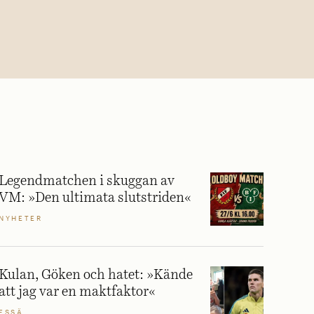
Legendmatchen i skuggan av
VM: »Den ultimata slutstriden«
NYHETER
Kulan, Göken och hatet: »Kände
att jag var en maktfaktor«
ESSÄ