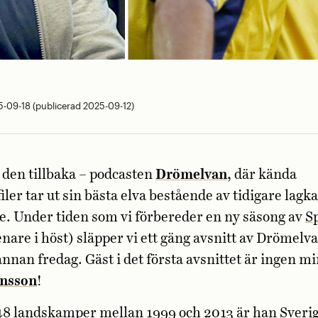
-09-18 (publicerad 2025-09-12)
 den tillbaka – podcasten
Drömelvan
, där kända
filer tar ut sin bästa elva bestående av tidigare lag
re. Under tiden som vi förbereder en ny säsong av
S
nare i höst) släpper vi ett gäng avsnitt av Drömel
annan fredag. Gäst i det första avsnittet är ingen m
ensson
!
48 landskamper mellan 1999 och 2013 är han Sveri