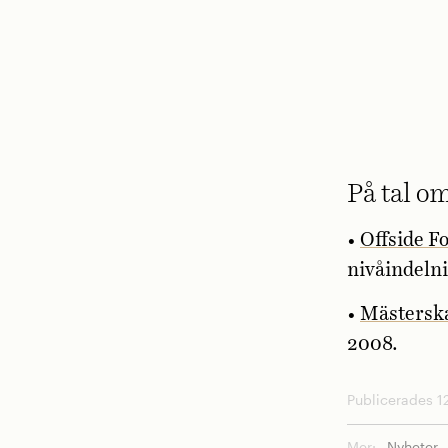
På tal o
•
Offside F
nivåindeln
•
Mästersk
2008.
Publicerades 12
Mer:
Nyheter