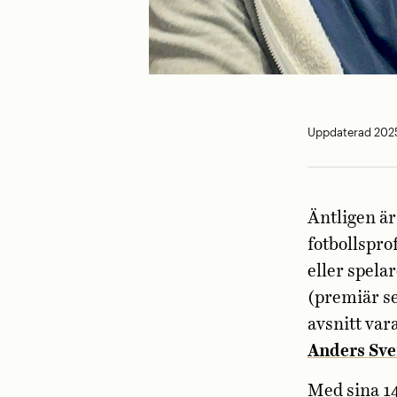
Uppdaterad 2025
Äntligen är
fotbollspro
eller spela
(premiär se
avsnitt var
Anders Sv
Med sina 1