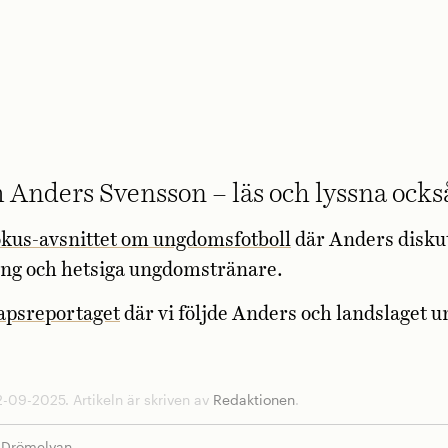
m Anders Svensson – läs och lyssna ocks
okus-avsnittet om ungdomsfotboll
där Anders disku
ing och hetsiga ungdomstränare.
apsreportaget
där vi följde Anders och landslaget 
-09-2025. Artikeln är skriven av
Redaktionen
.
Drömelvan