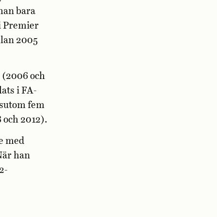
han bara
i Premier
lan 2005
 (2006 och
ats i FA-
ssutom fem
 och 2012).
de med
När han
2-