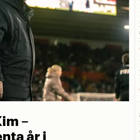
Kim –
nta år i