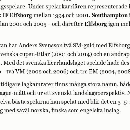
agsspelare. Under spelarkarriären representerade 
:
IF Elfsborg
mellan 1994 och 2001,
Southampton
lan 2001 och 2005 – och därefter
Elfsborg
igen mel
stan har Anders Svensson två SM-guld med Elfsborg
Svenska cupen-titlar (2001 och 2014) och en andrapl
. Med det svenska herrlandslaget spelade hade de
 – två VM (2002 och 2006) och tre EM (2004, 2008
 tidigare lagkamrater finns många stora namn, bå
gue-mått och ur ett svenskt landslagsperspektiv. 
e elva bästa spelarna han spelat med blir det en 3–5–
g med såväl norska, finska som engelska inslag.