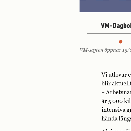
VM-sajten öppnar 15/
Vi utlovar 
blir aktuel
– Arbetsna
är 5 000 k
intensiva g
hända längs