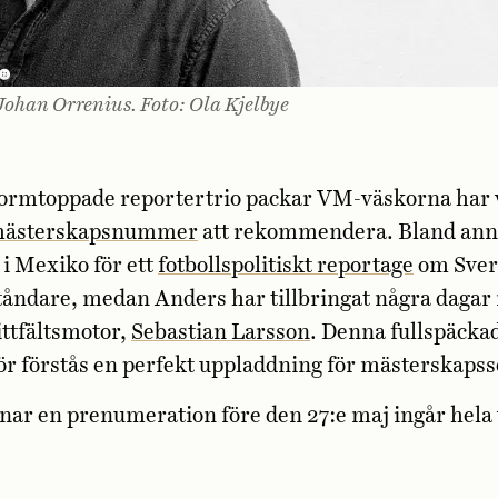
Johan Orrenius. Foto: Ola Kjelbye
formtoppade reportertrio packar VM-väskorna har v
 mästerskapsnummer
att rekommendera. Bland ann
 i Mexiko för ett
fotbollspolitiskt reportage
om Sver
åndare, medan Anders har tillbringat några dagar
ttfältsmotor,
Sebastian Larsson
. Denna fullspäck
gör förstås en perfekt uppladdning för mästerskap
nar en prenumeration före den 27:e maj ingår hela