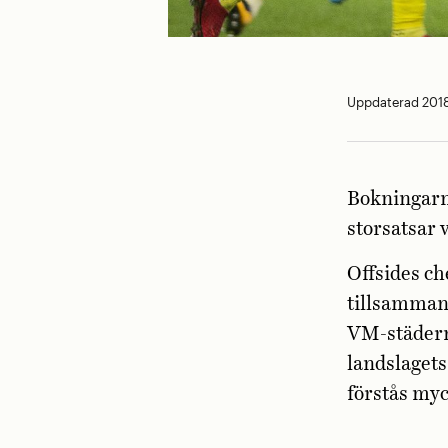
Uppdaterad 2018
Bokningarn
storsatsar 
Offsides c
tillsammans
VM-städerna
landslagets
förstås my