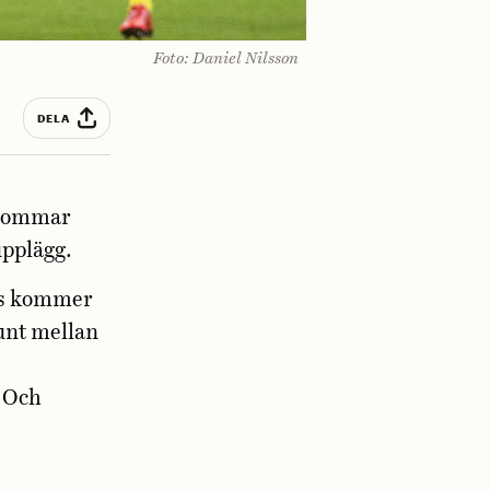
Foto: Daniel Nilsson
DELA
 sommar
upplägg.
us kommer
unt mellan
. Och