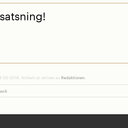
satsning!
-05-2018. Artikeln är skriven av
Redaktionen
.
nack