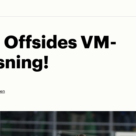
j Offsides VM-
sning!
nen