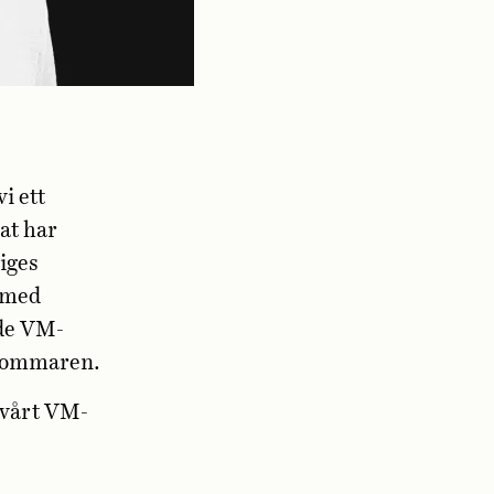
i ett
at har
iges
 med
ade VM-
ssommaren.
 vårt VM-