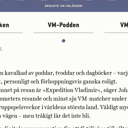
6.
en kavalkad av poddar, tvoddar och dagböcker – varj
lt, personligt och förhoppningsvis ganska roligt.
mnet på resan är »Expedition Vladimir«, säger Joh
ilometers resande och minst sju VM-matcher under 
ruppspelsveckor i världens största land. Väldigt m
 vägen – men tråkigt lär det inte bli.