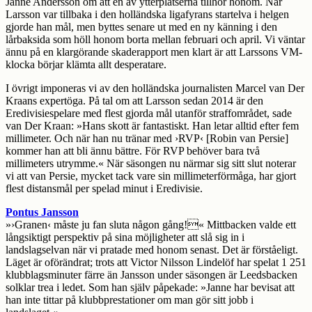
Janne Andersson om att en av ytterplatserna tillhör honom. När
Larsson var tillbaka i den holländska ligafyrans startelva i helgen
gjorde han mål, men byttes senare ut med en ny känning i den
lårbaksida som höll honom borta mellan februari och april. Vi väntar
ännu på en klargörande skaderapport men klart är att Larssons VM-
klocka börjar klämta allt desperatare.
I övrigt imponeras vi av den holländska journalisten Marcel van Der
Kraans expertöga. På tal om att Larsson sedan 2014 är den
Eredivisiespelare med flest gjorda mål utanför straffområdet, sade
van Der Kraan: »Hans skott är fantastiskt. Han letar alltid efter fem
millimeter. Och när han nu tränar med ›RVP‹ [Robin van Persie]
kommer han att bli ännu bättre. För RVP behöver bara två
millimeters utrymme.« När säsongen nu närmar sig sitt slut noterar
vi att van Persie, mycket tack vare sin millimeterförmåga, har gjort
flest distansmål per spelad minut i Eredivisie.
Pontus Jansson
»›Granen‹ måste ju fan sluta någon gång!« Mittbacken valde ett
långsiktigt perspektiv på sina möjligheter att slå sig in i
landslagselvan när vi pratade med honom senast. Det är förståeligt.
Läget är oförändrat; trots att Victor Nilsson Lindelöf har spelat 1 251
klubblagsminuter färre än Jansson under säsongen är Leedsbacken
solklar trea i ledet. Som han själv påpekade: »Janne har bevisat att
han inte tittar på klubbprestationer om man gör sitt jobb i