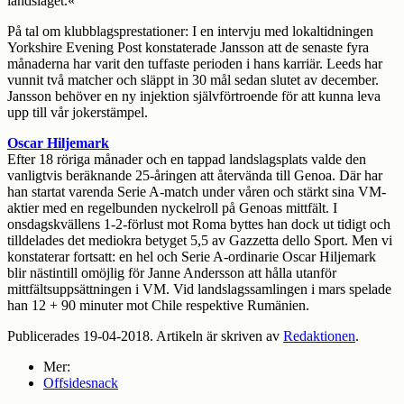
landslaget.«
På tal om klubblagsprestationer: I en intervju med lokaltidningen
Yorkshire Evening Post konstaterade Jansson att de senaste fyra
månaderna har varit den tuffaste perioden i hans karriär. Leeds har
vunnit två matcher och släppt in 30 mål sedan slutet av december.
Jansson behöver en ny injektion självförtroende för att kunna leva
upp till vår jokerstämpel.
Oscar Hiljemark
Efter 18 röriga månader och en tappad landslagsplats valde den
vanligtvis beräknande 25-åringen att återvända till Genoa. Där har
han startat varenda Serie A-match under våren och stärkt sina VM-
aktier med en regelbunden nyckelroll på Genoas mittfält. I
onsdagskvällens 1-2-förlust mot Roma byttes han dock ut tidigt och
tilldelades det mediokra betyget 5,5 av Gazzetta dello Sport. Men vi
konstaterar fortsatt: en hel och Serie A-ordinarie Oscar Hiljemark
blir nästintill omöjlig för Janne Andersson att hålla utanför
mittfältsuppsättningen i VM. Vid landslagssamlingen i mars spelade
han 12 + 90 minuter mot Chile respektive Rumänien.
Publicerades 19-04-2018. Artikeln är skriven av
Redaktionen
.
Mer:
Offsidesnack