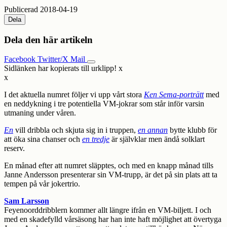
Publicerad 2018-04-19
Dela
Dela den här artikeln
Facebook
Twitter/X
Mail
Sidlänken har kopierats till urklipp!
x
x
I det aktuella numret följer vi upp vårt stora
Ken Sema-porträtt
med
en neddykning i tre potentiella VM-jokrar som står inför varsin
utmaning under våren.
En
vill dribbla och skjuta sig in i truppen,
en annan
bytte klubb för
att öka sina chanser och
en tredje
är självklar men ändå solklart
reserv.
En månad efter att numret släpptes, och med en knapp månad tills
Janne Andersson presenterar sin VM-trupp, är det på sin plats att ta
tempen på vår jokertrio.
Sam Larsson
Feyenoorddribblern kommer allt längre ifrån en VM-biljett. I och
med en skadefylld vårsäsong har han inte haft möjlighet att övertyga