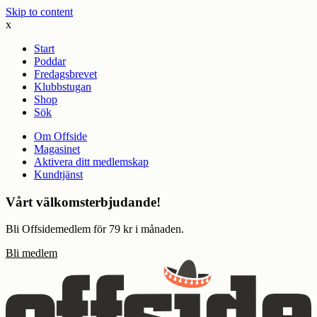
Skip to content
x
Start
Poddar
Fredagsbrevet
Klubbstugan
Shop
Sök
Om Offside
Magasinet
Aktivera ditt medlemskap
Kundtjänst
Vårt välkomsterbjudande!
Bli Offsidemedlem för 79 kr i månaden.
Bli medlem