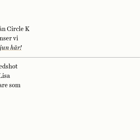
ån Circle K
nser vi
jun här!
ledshot
Lisa
lare som