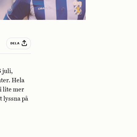
DELA
juli,
ter. Hela
i lite mer
t lyssna på