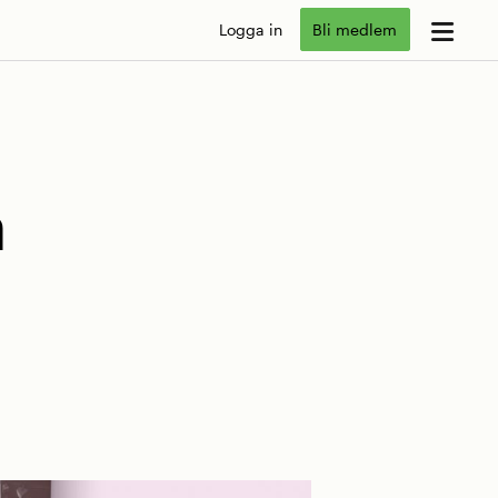
Logga in
Bli medlem
å