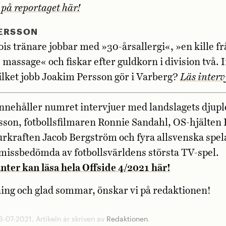
 på reportaget här!
PERSSON
is tränare jobbar med »30-årsallergi«, »en kille fr
 massage« och fiskar efter guldkorn i division två. I
ilket jobb Joakim Persson gör i Varberg?
Läs interv
nnehåller numret intervjuer med landslagets djup
sson, fotbollsfilmaren Ronnie Sandahl, OS-hjälten 
urkraften Jacob Bergström och fyra allsvenska spe
missbedömda av fotbollsvärldens största TV-spel.
ter kan läsa hela Offside 4/2021 här!
ning och glad sommar, önskar vi på redaktionen!
-07-2021. Artikeln är skriven av
Redaktionen
.