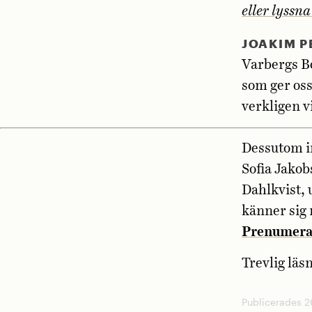
eller lyssna
JOAKIM 
Varbergs Bo
som ger oss
verkligen v
Dessutom i
Sofia Jakob
Dahlkvist, 
känner sig 
Prenumeran
Trevlig läs
Publicerades 26