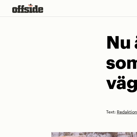
Skip
to
content
Nu 
so
väg
Text:
Redaktio