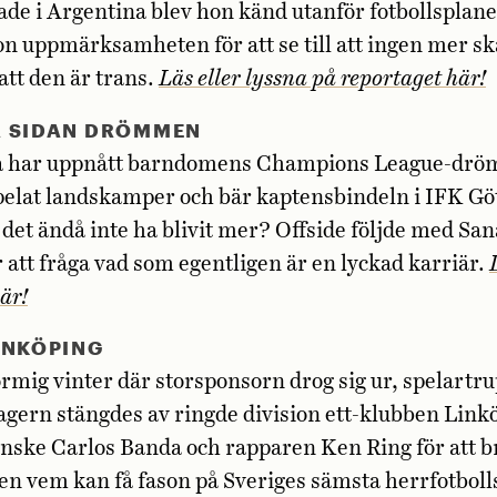
ade i Argentina blev hon känd utanför fotbollsplan
on uppmärksamheten för att se till att ingen mer sk
att den är trans.
Läs eller lyssna på reportaget här!
A SIDAN DRÖMMEN
a har uppnått barndomens Champions League-dröm
pelat landskamper och bär kaptensbindeln i IFK Gö
et ändå inte ha blivit mer? Offside följde med Sana
r att fråga vad som egentligen är en lyckad karriär.
är!
INKÖPING
ormig vinter där storsponsorn drog sig ur, spelartr
gern stängdes av ringde division ett-klubben Link
enske Carlos Banda och rapparen Ken Ring för att b
n vem kan få fason på Sveriges sämsta herrfotbol