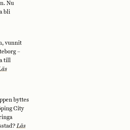
en. Nu
a bli
, vunnit
teborg –
 till
Läs
uppen byttes
öping City
ringa
lsstad?
Läs