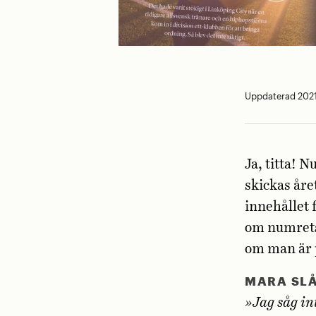
Uppdaterad 2021-
Ja, titta! 
skickas åre
innehållet 
om numrets 
om man är
MARA SL
»Jag såg in