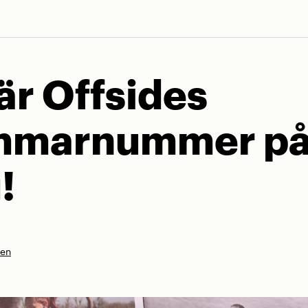
är Offsides
mmarnummer p
!
nen