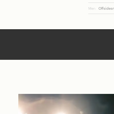
Mer:
Offsides