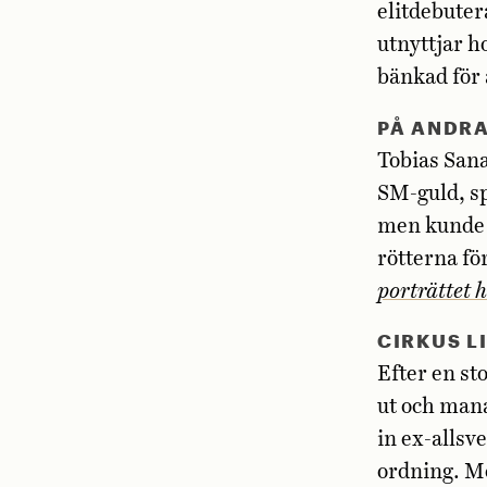
elitdebuter
utnyttjar h
bänkad för 
PÅ ANDR
Tobias San
SM-guld, s
men kunde d
rötterna fö
porträttet h
CIRKUS L
Efter en st
ut och mana
in ex-allsv
ordning. Me