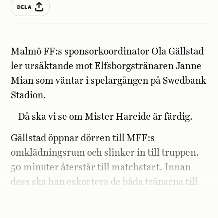
DELA
Malmö FF:s sponsorkoordinator Ola Gällstad
ler ursäktande mot Elfsborgstränaren Janne
Mian som väntar i spelargången på Swedbank
Stadion.
– Då ska vi se om Mister Hareide är färdig.
Gällstad öppnar dörren till MFF:s
omklädningsrum och slinker in till truppen.
50 minuter återstår till matchstart. Innan
dess ska han eskortera de båda tränarna till
den sedvanliga intervjun i arenans
sponsorrestaurang.