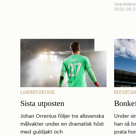
Uppdatera
2022-05-2
LJUDREPORTAGE
REPORTA
Sista utposten
Bonkef
Johan Orrenius följer tre allsvenska
Under sin
målvakter under en dramatisk höst
han så br
med guldjakt och
prata hon