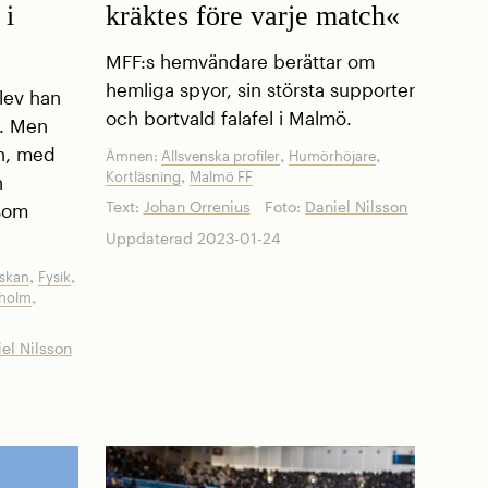
 i
kräktes före varje match«
MFF:s hem­vändare ­berättar om
hemliga spyor, sin största supporter
lev han
och bortvald falafel i Malmö.
. Men
,
,
n, med
Ämnen:
Allsvenska profiler
Humörhöjare
,
Kortläsning
Malmö FF
h
Text:
Johan Orrenius
Foto:
Daniel Nilsson
 som
Uppdaterad 2023-01-24
,
,
nskan
Fysik
,
kholm
el Nilsson