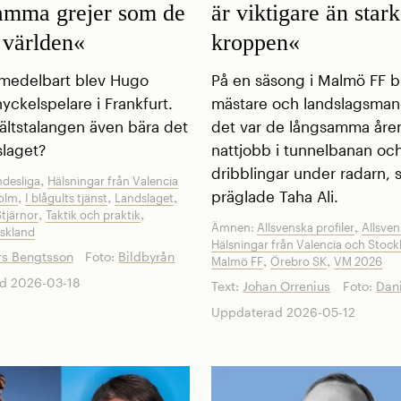
amma grejer som de
är viktigare än stark
i världen«
kroppen«
medelbart blev Hugo
På en säsong i Malmö FF b
yckelspelare i Frankfurt.
mästare och landslagsman
fältstalangen även bära det
det var de långsamma åre
slaget?
nattjobb i tunnelbanan oc
dribblingar under radarn,
,
desliga
Hälsningar från Valencia
,
,
,
präglade Taha Ali.
olm
I blågults tjänst
Landslaget
,
,
tjärnor
Taktik och praktik
,
Ämnen:
Allsvenska profiler
Allsve
skland
Hälsningar från Valencia och Stoc
s Bengtsson
Foto:
Bildbyrån
,
,
Malmö FF
Örebro SK
VM 2026
d 2026-03-18
Text:
Johan Orrenius
Foto:
Dani
Uppdaterad 2026-05-12