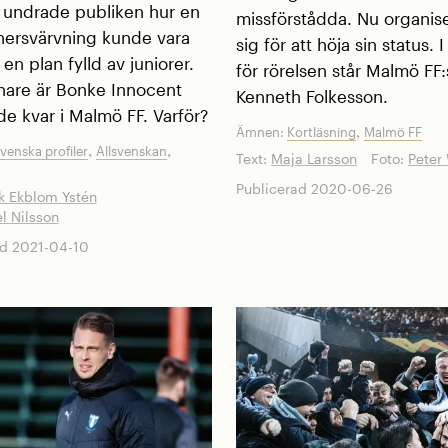
undrade publiken hur en
missförstådda. Nu organis
onersvärvning kunde vara
sig för att höja sin status. 
en plan fylld av juniorer.
för rörelsen står Malmö FF:
enare är Bonke Innocent
Kenneth Folkesson.
de kvar i Malmö FF. Varför?
,
Ämnen:
Kortläsning
Malmö FF
,
,
svenska profiler
Allsvenskan
Text:
Maja Larsson
Foto:
Peter
Publicerad 2020-06-26
k Ekblom Ystén
l Nilsson
d 2021-04-10