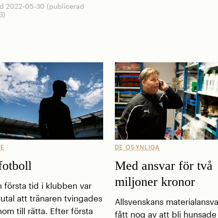
d 2022-05-30 (publicerad
3)
GE
DE OSYNLIGA
otboll
Med ansvar för två
miljoner kronor
 första tid i klubben var
utal att tränaren tvingades
Allsvenskans materialansva
om till rätta. Efter första
fått nog av att bli hunsad