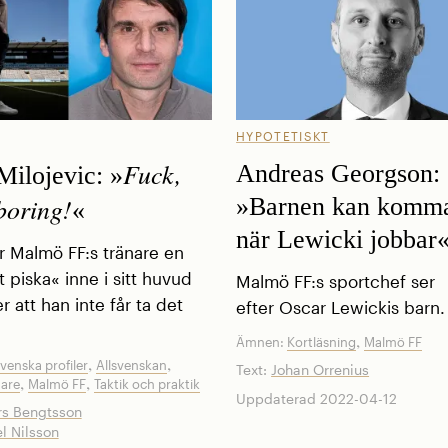
HYPOTETISKT
Fuck,
Andreas Georgson:
Milojevic: »
 boring!
»Barnen kan komma
«
när Lewicki jobbar
r Malmö FF:s tränare en
 piska« inne i sitt huvud
­Malmö FF:s sportchef ser
 att han inte får ta det
efter Oscar Lewickis barn.
,
Ämnen:
Kortläsning
Malmö FF
,
,
svenska profiler
Allsvenskan
Text:
Johan Orrenius
,
,
nare
Malmö FF
Taktik och praktik
Uppdaterad 2022-04-12
s Bengtsson
l Nilsson