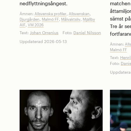
nedflyttningsångest.
matchen 
åttamilj
,
,
Ämnen:
Allsvenska profiler
Allsvenskan
,
,
,
sämst på 
Djurgården
Malmö FF
Målvaktsliv
Mjällby
,
AIF
VM 2026
Tre år s
Text:
Johan Orrenius
Foto:
Daniel Nilsson
fortfaran
Uppdaterad 2026-05-13
Ämnen:
All
Malmö FF
Text:
Henri
Foto:
Danie
Uppdatera