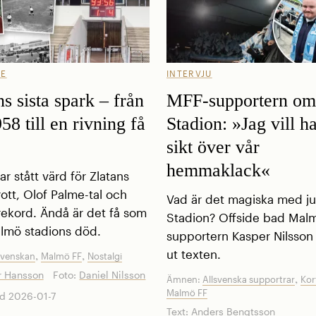
GE
INTERVJU
s sista spark – från
MFF-supportern om
8 till en rivning få
Stadion: »Jag vill ha
sikt över vår
hemmaklack«
ar stått värd för Zlatans
tt, Olof Palme-tal och
Vad är det magiska med ju
srekord. Ändå är det få som
Stadion? Offside bad Malm
almö stadions död.
supportern Kasper Nilsson 
,
,
ut texten.
svenskan
Malmö FF
Nostalgi
r Hansson
Foto:
Daniel Nilsson
,
Ämnen:
Allsvenska supportrar
Kor
Malmö FF
d 2026-01-7
Text:
Anders Bengtsson