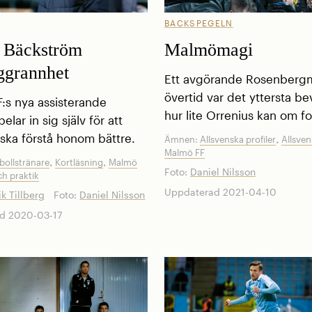
BACKSPEGELN
 Bäckström
Malmömagi
ggrannhet
Ett avgörande Rosenberg
övertid var det yttersta be
:s nya assisterande
hur lite Orrenius kan om fo
elar in sig själv för att
,
 ska förstå honom bättre.
Ämnen:
Allsvenska profiler
Allsve
Malmö FF
,
,
bollstränare
Kortläsning
Malmö
Foto:
Daniel Nilsson
ch praktik
Uppdaterad 2021-04-10
ik Tillberg
Foto:
Daniel Nilsson
d 2020-03-17