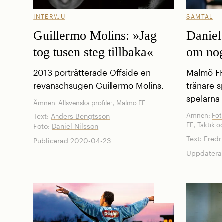
INTERVJU
SAMTAL
Guillermo Molins: »Jag
Daniel
tog tusen steg tillbaka«
om no
2013 porträtterade Offside en
Malmö FF
revanschsugen Guillermo Molins.
tränare sp
spelarna
,
Ämnen:
Allsvenska profiler
Malmö FF
Ämnen:
Fot
Text:
Anders Bengtsson
,
FF
Taktik o
Foto:
Daniel Nilsson
Text:
Fredr
Publicerad 2020-04-23
Uppdatera