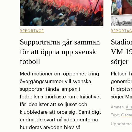
REPORTAGE
REPORTA
Supportrarna går samman
Stadion
för att öppna upp svensk
VM 195
fotboll
sörjer
Med motioner om öppenhet kring
Platsen h
övergångssummor vill svenska
genombro
supportrar tända lampan i
friidrott
fotbollens mörkaste rum. Initiativet
sörjer M
får idealister att se ljuset och
Ämnen:
All
klubbledare att oroa sig. Samtidigt
Text:
Osca
undrar de svartmålade agenterna
Uppdatera
hur deras arvoden blev så