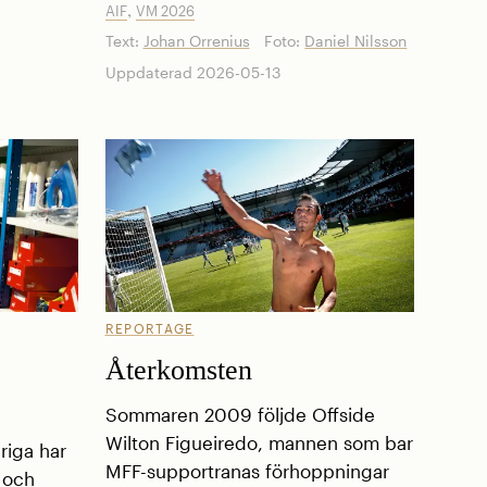
,
AIF
VM 2026
Text:
Johan Orrenius
Foto:
Daniel Nilsson
Uppdaterad 2026-05-13
REPORTAGE
Återkomsten
Sommaren 2009 följde Offside
Wilton Figueiredo, mannen som bar
riga har
MFF-supportranas förhoppningar
e och