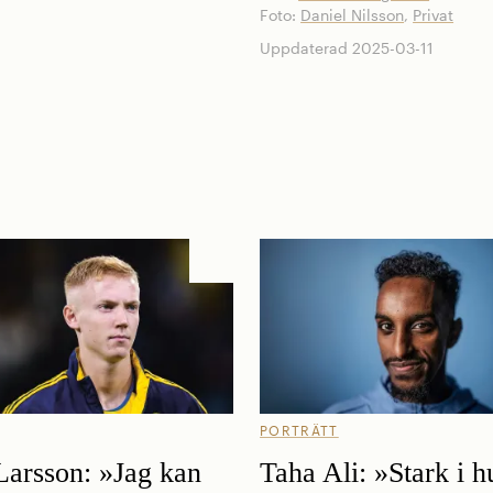
Foto:
Daniel Nilsson
,
Privat
Uppdaterad 2025-03-11
PORTRÄTT
arsson: »Jag kan
Taha Ali: »Stark i 