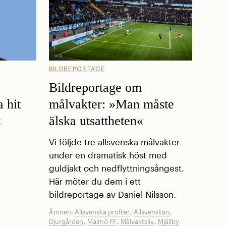
BILDREPORTAGE
Bildreportage om
 hit
målvakter: »Man måste
«
älska utsattheten«
Vi följde tre allsvenska målvakter
under en dramatisk höst med
guldjakt och nedflyttningsångest.
Här möter du dem i ett
bildreportage av Daniel Nilsson.
,
,
Ämnen:
Allsvenska profiler
Allsvenskan
,
,
,
Djurgården
Malmö FF
Målvaktsliv
Mjällby