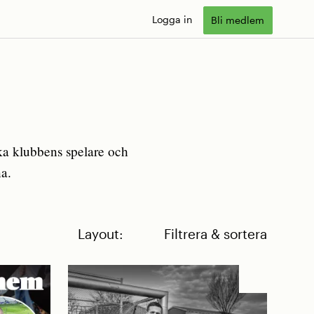
Logga in
Bli medlem
ka klubbens spelare och
na.
Layout:
Filtrera & sortera