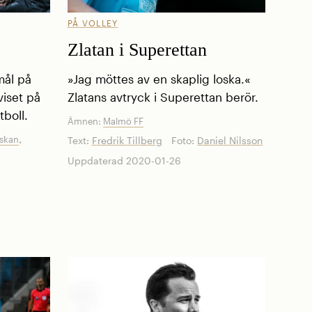
PÅ VOLLEY
Zlatan i Superettan
mål på
»Jag möttes av en skaplig loska.«
viset på
Zlatans avtryck i Superettan berör.
tboll.
Ämnen:
Malmö FF
,
nskan
Text:
Fredrik Tillberg
Foto:
Daniel Nilsson
Uppdaterad 2020-01-26