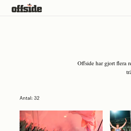
Skip
to
content
Offside har gjort fler
tr
Antal:
32