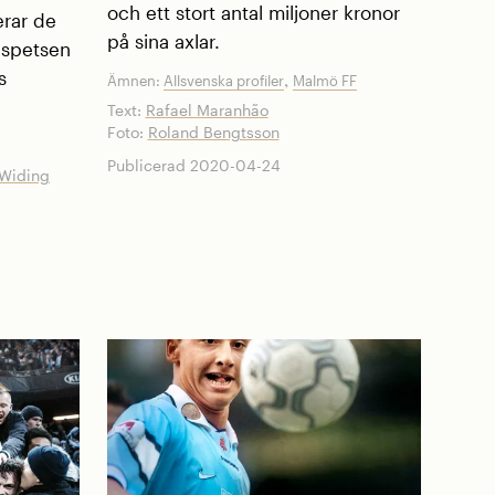
och ett stort antal miljoner kronor
erar de
på sina axlar.
I spetsen
,
s
Ämnen:
Allsvenska profiler
Malmö FF
Text:
Rafael Maranhão
Foto:
Roland Bengtsson
Publicerad 2020-04-24
 Widing