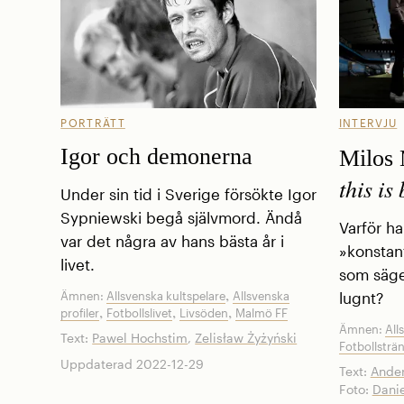
PORTRÄTT
INTERVJU
Igor och demonerna
Milos 
this is
Under sin tid i Sverige försökte Igor
Sypniewski begå självmord. Ändå
Varför ha
var det några av hans bästa år i
»konstant
livet.
som säger
,
Ämnen:
Allsvenska kultspelare
Allsvenska
lugnt?
,
,
,
profiler
Fotbollslivet
Livsöden
Malmö FF
Ämnen:
All
Text:
Pawel Hochstim
,
Zelisław Żyżyński
Fotbollsträ
Uppdaterad 2022-12-29
Text:
Ander
Foto:
Danie