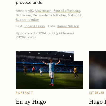
provocerande.
,
,
,
Ämnen:
AIK
Allsvenskan
Bara på offside.org
,
,
,
BK Häcken
Den moderna fotbollen
Malmö FF
Supporterkultur
Text:
Johan Olsson
Foto:
Daniel Nilsson
Uppdaterad 2026-03-30 (publicerad
2026-02-25)
PORTRÄTT
INTERVJU
En ny Hugo
Hugo L