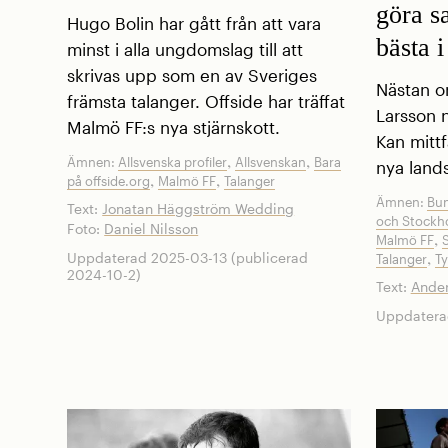
göra s
Hugo Bolin har gått från att vara
bästa 
minst i alla ungdomslag till att
skrivas upp som en av Sveriges
Nästan o
främsta talanger. Offside har träffat
Larsson n
Malmö FF:s nya stjärnskott.
Kan mitt
,
,
Ämnen:
Allsvenska profiler
Allsvenskan
Bara
nya land
,
,
på offside.org
Malmö FF
Talanger
Ämnen:
Bun
Text:
Jonatan Häggström Wedding
och Stockh
Foto:
Daniel Nilsson
,
Malmö FF
S
,
Uppdaterad 2025-03-13 (publicerad
Talanger
Ty
2024-10-2)
Text:
Ander
Uppdatera