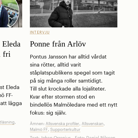
INTERVJU
 Eleda
Ponne från Arlöv
 fri
Pontus Jansson har alltid vårdat
sina rötter, alltid varit
ståplatspublikens spegel som tagit
på sig många roller samtidigt.
st Eleda
Till slut krockade alla lojaliteter.
ö FF-
Kvar efter stormen stod en
att lägga
bindellös Malmöledare med ett nytt
fokus: sig själv.
,
tläsning
,
,
Ämnen:
Allsvenska profiler
Allsvenskan
,
Malmö FF
Supporterkultur
Text:
Johan Orrenius
Foto:
Daniel Nilsson