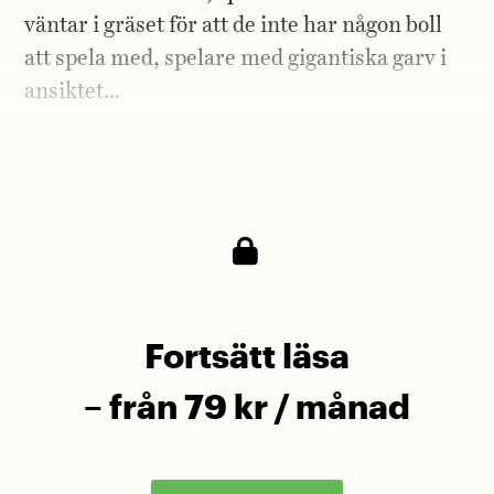
väntar i gräset för att de inte har någon boll
att spela med, spelare med gigantiska garv i
ansiktet…
Det är förstås fullständig galenskap. Och jag
älskar det.
Fortsätt läsa
– från 79 kr / månad