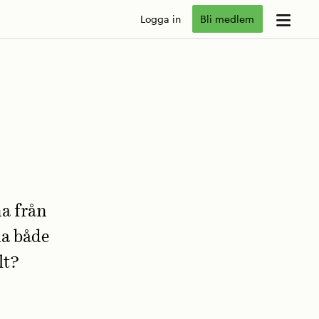
Logga in
Bli medlem
na från
na både
lt?