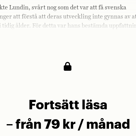
ckte Lundin, svårt nog som det var att få svenska
nger att förstå att deras utveckling inte gynnas av a
 tidig ålder. För detta var hans bestämda uppfattni
r bättre av att gå genom Elfsborgs ungdomssystem 
Fortsätt läsa
– från 79 kr / månad