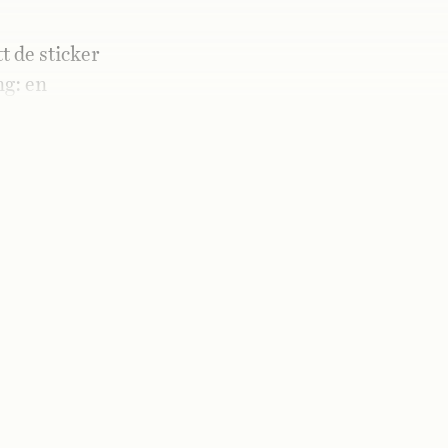
tt de sticker
ng: en
än