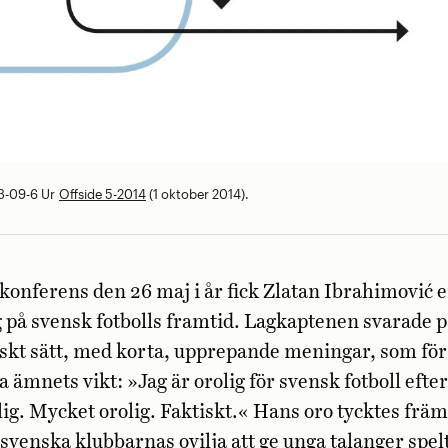
3-09-6
Ur
Offside 5-2014
(1 oktober 2014).
konferens den 26 maj i år fick Zlatan Ibrahimović 
 på svensk fotbolls framtid. Lagkaptenen svarade på
kt sätt, med korta, upprepande meningar, som för 
 ämnets vikt: »Jag är orolig för svensk fotboll efter
ig. Mycket orolig. Faktiskt.« Hans oro tycktes frä
llsvenska klubbarnas ovilja att ge unga talanger spel