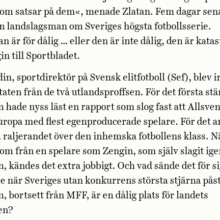
om satsar på dem«, menade Zlatan. Fem dagar sena
n landslagsman om Sveriges högsta fotbollsserie.
n är för dålig … eller den är inte dålig, den är katas
n till Sportbladet.
in, sportdirektör på Svensk elitfotboll (Sef), blev i
itaten från de två utlandsproffsen. För det första st
n hade nyss läst en rapport som slog fast att Allsve
Europa med flest egenproducerade spelare. För det a
å raljerandet över den inhemska fotbollens klass. N
m från en spelare som Zengin, som själv slagit ig
, kändes det extra jobbigt. Och vad sände det för sig
e när Sveriges utan konkurrens största stjärna påst
, bortsett från MFF, är en dålig plats för landets
ten?