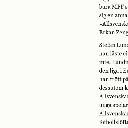
bara MFF s
sig en anna
»Allsvenska
Erkan Zengi
Stefan Lund
han läste c
inte, Lundi
den liga i 
han trött p
dessutom ko
Allsvenskan
unga spelar
Allsvenskan
fotbollslöf