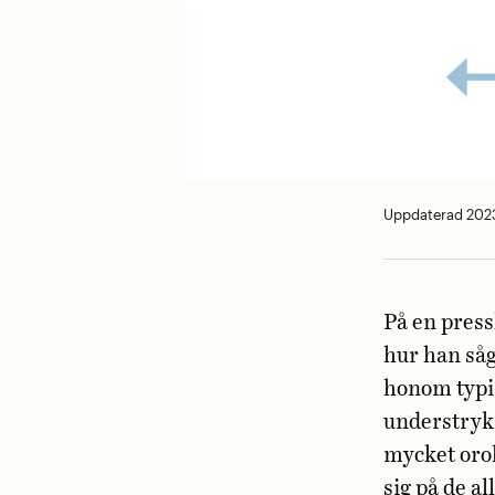
Uppdaterad 202
På en press
hur han såg
honom typis
understryka
mycket orol
sig på de a