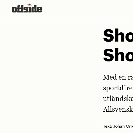
Skip
to
content
Sho
Sho
Med en ra
sportdire
utländska
Allsvensk
Text:
Johan Orr