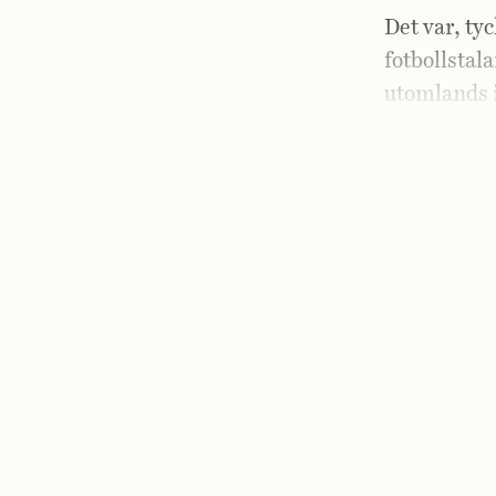
Det var, ty
fotbollstala
utomlands i
spelare må
Chelseas.