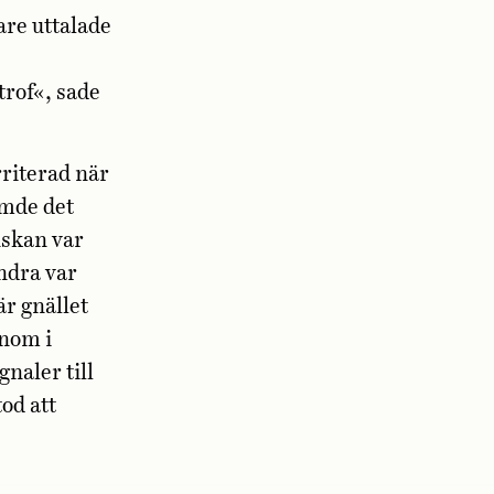
re uttalade
trof«, sade
rriterad när
ämde det
nskan var
ndra var
är gnället
enom i
naler till
od att