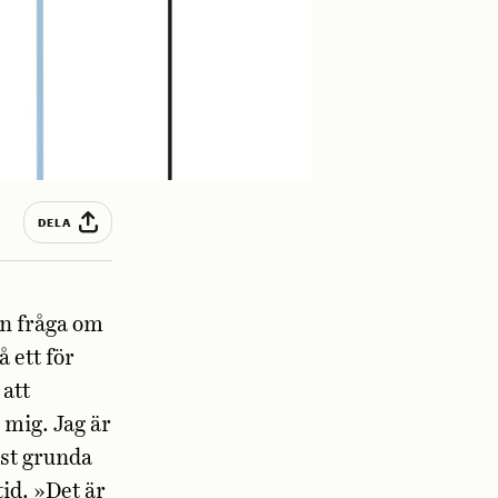
DELA
en fråga om
 ett för
att
 mig. Jag är
mst grunda
tid. »Det är