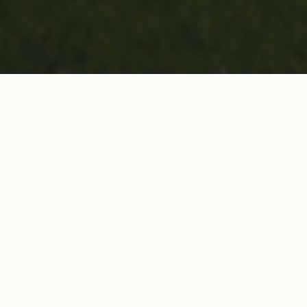
Kvalet hade havererat, tränare sparkats
och nyckelspelare skadat sig när ett
oprövat gäng samlades för en sista VM-
chans.
Det här är historien om nio dagar och
två marsmatcher då Sverige fick sitt
landslag tillbaka.