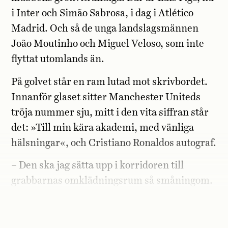
i Inter och Simão Sabrosa, i dag i Atlético
Madrid. Och så de unga landslagsmännen
João Moutinho och Miguel Veloso, som inte
flyttat utomlands än.
På golvet står en ram lutad mot skrivbordet.
Innanför glaset sitter Manchester Uniteds
tröja nummer sju, mitt i den vita siffran står
det: »Till min kära akademi, med vänliga
hälsningar«, och Cristiano Ronaldos autograf.
– Den ska jag sätta upp i korridoren till
grabbarnas omklädningsrum så småningom.
Jag har bara inte haft tid, förklarar Aurélio
Pereira urskuldande.