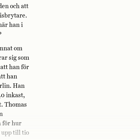
den och att
isbrytare.
är han i
?
 annat om
rar sig som
att han för
att han
erlin. Han
40 inkast,
et. Thomas
an
 för hur
pp till tio