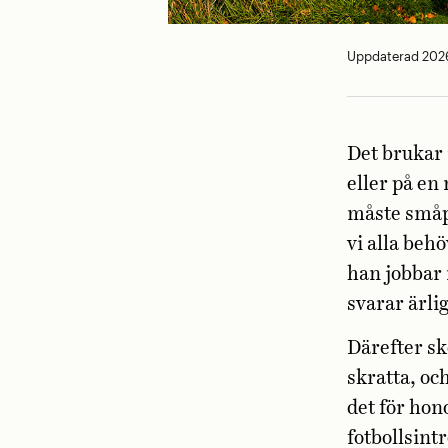
Uppdaterad 2026
Det brukar i
eller på en
måste småp
vi alla beh
han jobbar
svarar ärli
Därefter sk
skratta, oc
det för hon
fotbollsint