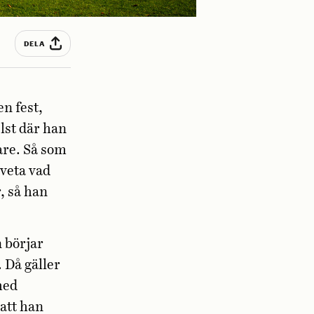
DELA
en fest,
lst där han
are. Så som
 veta vad
, så han
n börjar
 Då gäller
med
 att han