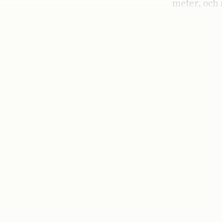
meter, och 
underutveck
förändra el