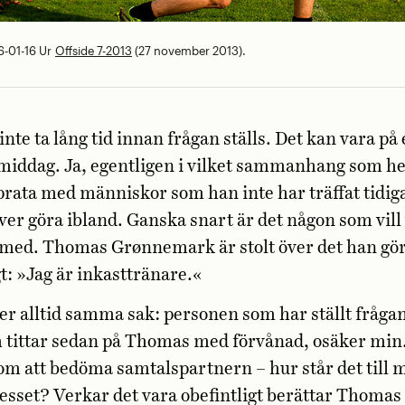
-01-16
Ur
Offside 7-2013
(27 november 2013).
nte ta lång tid innan frågan ställs. Det kan vara på 
 middag. Ja, egentligen i vilket sammanhang som he
rata med människor som han inte har träffat tidig
över göra ibland. Ganska snart är det någon som vill
 med. Thomas Grønnemark är stolt över det han gör
gt: »Jag är inkasttränare.«
er alltid samma sak: personen som har ställt fråga
h tittar sedan på Thomas med förvånad, osäker min.
om att bedöma samtalspartnern – hur står det till 
resset? Verkar det vara obefintligt berättar Thomas