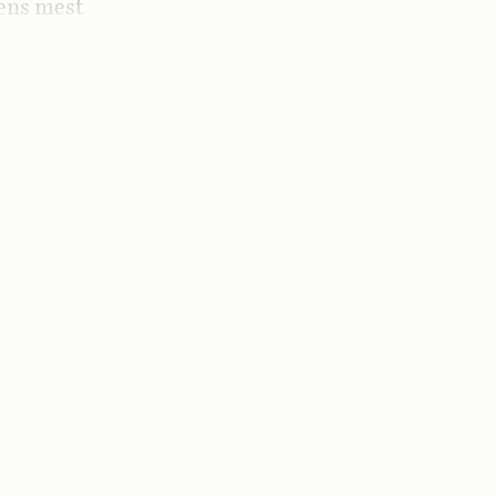
lens mest
kommer att