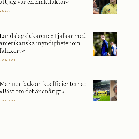
att jag var en maktfaktor«
ESSÄ
Landslagsläkaren: »Tjafsar med
amerikanska myndigheter om
falukorv«
SAMTAL
Mannen bakom koefficienterna:
»Bäst om det är snårigt«
SAMTAL
Så blev ett klubbmärke svensk
fotbolls största snackis