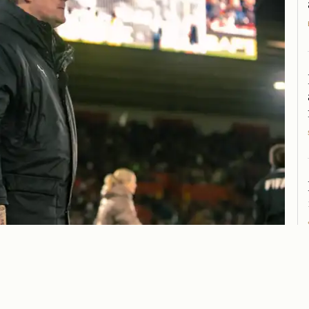
Kim –