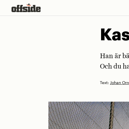
Skip
to
content
Kas
Han är bä
Och du ha
Text:
Johan Orr