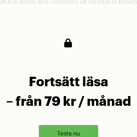
att han därför drar slutsatsen att inkastet är fotbol
lade del. Han kan till och med påstå att inkastet 
itfotbollen.
Fortsätt läsa
– från 79 kr / månad
Testa nu