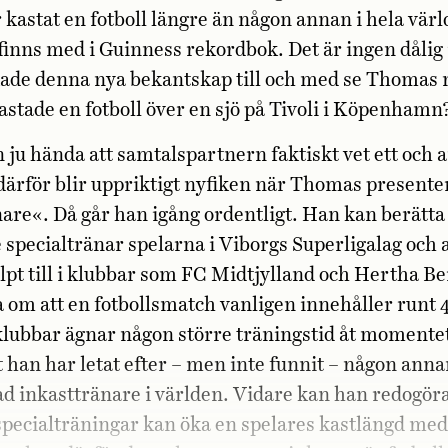
r kastat en fotboll längre än någon annan i hela värl
finns med i Guinness rekordbok. Det är ingen dålig 
ade denna nya bekantskap till och med se Thomas n
stade en fotboll över en sjö på Tivoli i Köpenhamn
n ju hända att samtalspartnern faktiskt vet ett och
 därför blir uppriktigt nyfiken när Thomas presente
are«. Då går han igång ordentligt. Han kan berätta 
specialtränar spelarna i Viborgs Superligalag och 
älpt till i klubbar som FC Midtjylland och Hertha B
 om att en fotbollsmatch vanligen innehåller runt 
 klubbar ägnar någon större träningstid åt moment
t han har letat efter – men inte funnit – någon ann
ad inkasttränare i världen. Vidare kan han redogöra
specialträningar kan öka en spelares kastlängd med u