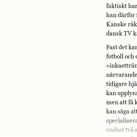
faktiskt ha
han därför 
Kanske råk
dansk TV ka
Fast det ka
fotboll och
»inkastträn
närvarande 
tidigare hj
kan upplysa
men att få
kan säga at
specialiser
endast två 