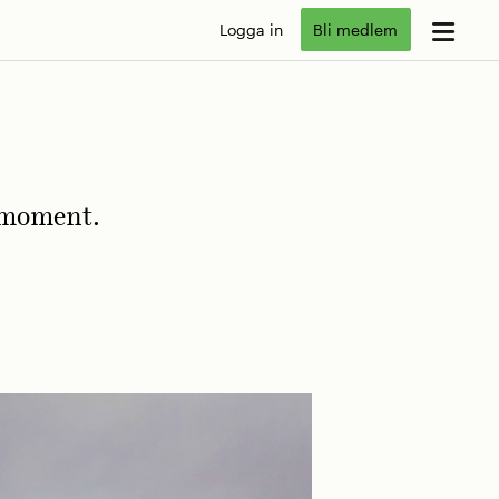
Logga in
Bli medlem
e moment.