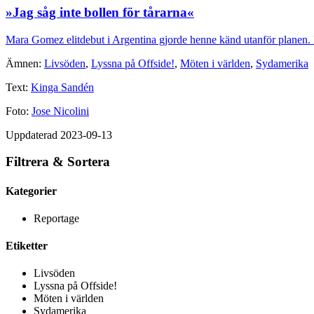
»Jag såg inte bollen för tårarna«
Mara Gomez elitdebut i Argentina gjorde henne känd utanför planen. M
Ämnen:
Livsöden
,
Lyssna på Offside!
,
Möten i världen
,
Sydamerika
Text:
Kinga Sandén
Foto:
Jose Nicolini
Uppdaterad 2023-09-13
Filtrera & Sortera
Kategorier
Reportage
Etiketter
Livsöden
Lyssna på Offside!
Möten i världen
Sydamerika