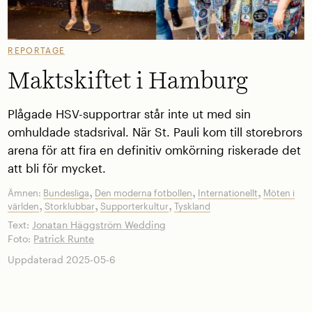
REPORTAGE
Maktskiftet i Hamburg
Plågade HSV-supportrar står inte ut med sin
omhuldade stadsrival. När St. Pauli kom till storebrors
arena för att fira en definitiv omkörning riskerade det
att bli för mycket.
,
,
,
Ämnen:
Bundesliga
Den moderna fotbollen
Internationellt
Möten i
,
,
,
världen
Storklubbar
Supporterkultur
Tyskland
Text:
Jonatan Häggström Wedding
Foto:
Patrick Runte
Uppdaterad 2025-05-6