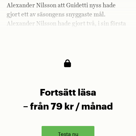
Alexander Nilsson att Guidetti nyss hade
gjort ett av säsongens snyggaste mål.
Alexander Nilsson hade gjort två, i sin första
allsvenska match från start, och Malmö vann
matchen med 2–1.
Fortsätt läsa
– från 79 kr / månad
Testa nu