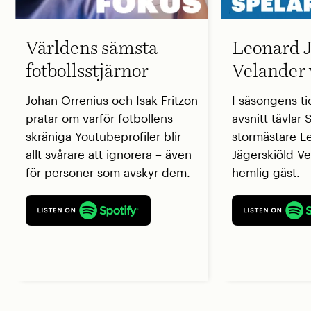
Världens sämsta
Leonard J
fotbollsstjärnor
Velander 
Johan Orrenius och Isak Fritzon
I säsongens ti
pratar om varför fotbollens
avsnitt tävlar
skräniga Youtubeprofiler blir
stormästare L
allt svårare att ignorera – även
Jägerskiöld V
för personer som avskyr dem.
hemlig gäst.