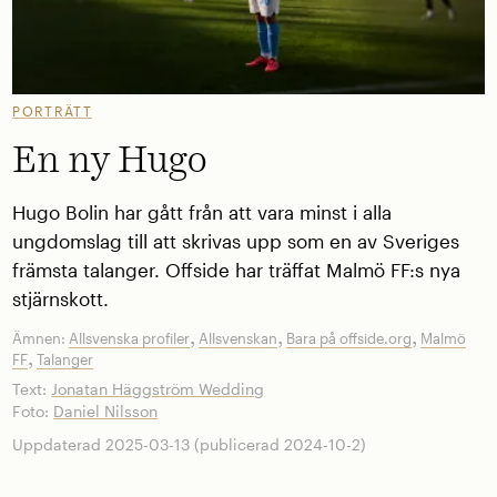
PORTRÄTT
En ny Hugo
Hugo Bolin har gått från att vara minst i alla
ungdomslag till att skrivas upp som en av Sveriges
främsta talanger. Offside har träffat Malmö FF:s nya
stjärnskott.
,
,
,
Ämnen:
Allsvenska profiler
Allsvenskan
Bara på offside.org
Malmö
,
FF
Talanger
Text:
Jonatan Häggström Wedding
Foto:
Daniel Nilsson
Uppdaterad 2025-03-13 (publicerad 2024-10-2)