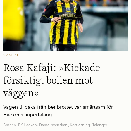
SAMTAL
Rosa Kafaji: »Kickade
försiktigt bollen mot
väggen«
Vägen tillbaka från benbrottet var smärtsam för
Häckens supertalang.
,
,
,
Ämnen:
BK Häcken
Damallsvenskan
Kortläsning
Talanger