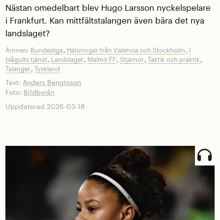
Nästan omedelbart blev Hugo Larsson nyckelspelare
i Frankfurt. Kan mittfältstalangen även bära det nya
landslaget?
,
,
Ämnen:
Bundesliga
Hälsningar från Valencia och Stockholm
I
,
,
,
,
,
blågults tjänst
Landslaget
Malmö FF
Stjärnor
Taktik och praktik
,
Talanger
Tyskland
Text:
Anders Bengtsson
Foto:
Bildbyrån
Uppdaterad 2026-03-18