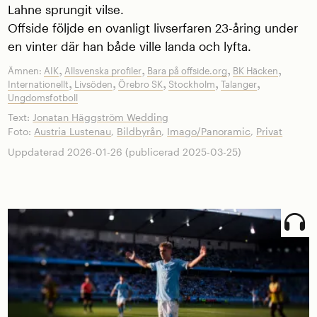
Lahne sprungit vilse.
Offside följde en ovanligt livserfaren 23-åring under
en vinter där han både ville landa och lyfta.
,
,
,
,
Ämnen:
AIK
Allsvenska profiler
Bara på offside.org
BK Häcken
,
,
,
,
,
Internationellt
Livsöden
Örebro SK
Stockholm
Talanger
Ungdomsfotboll
Text:
Jonatan Häggström Wedding
Foto:
Austria Lustenau
,
Bildbyrån
,
Imago/Panoramic
,
Privat
Uppdaterad 2026-01-26 (publicerad 2025-03-25)