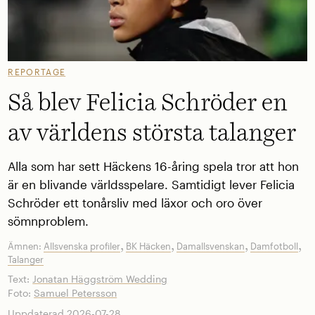
REPORTAGE
Så blev Felicia Schröder en
av världens största talanger
Alla som har sett Häckens 16-åring spela tror att hon
är en blivande världsspelare. Samtidigt lever Felicia
Schröder ett tonårsliv med läxor och oro över
sömnproblem.
,
,
,
,
Ämnen:
Allsvenska profiler
BK Häcken
Damallsvenskan
Damfotboll
Talanger
Text:
Jonatan Häggström Wedding
Foto:
Samuel Petersson
Uppdaterad 2026-07-28