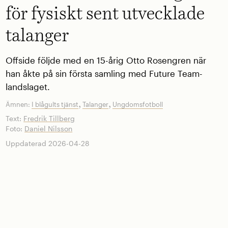
för fysiskt sent utvecklade
talanger
Offside följde med en 15-årig Otto Rosengren när
han åkte på sin första samling med Future Team-
landslaget.
,
,
Ämnen:
I blågults tjänst
Talanger
Ungdomsfotboll
Text:
Fredrik Tillberg
Foto:
Daniel Nilsson
Uppdaterad 2026-04-28