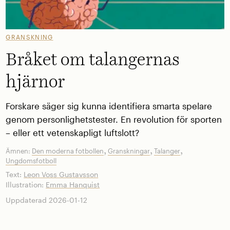
GRANSKNING
Bråket om talangernas
hjärnor
Forskare säger sig kunna identifiera smarta spelare
genom personlighetstester. En revolution för sporten
– eller ett vetenskapligt luftslott?
,
,
,
Ämnen:
Den moderna fotbollen
Granskningar
Talanger
Ungdomsfotboll
Text:
Leon Voss Gustavsson
Illustration:
Emma Hanquist
Uppdaterad 2026-01-12