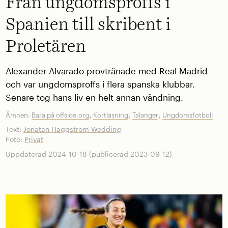
Från ungdomsproffs i
Spanien till skribent i
Proletären
Alexander Alvarado provtränade med Real Madrid
och var ungdomsproffs i flera spanska klubbar.
Senare tog hans liv en helt annan vändning.
,
,
,
Ämnen:
Bara på offside.org
Kortläsning
Talanger
Ungdomsfotboll
Text:
Jonatan Häggström Wedding
Foto:
Privat
Uppdaterad 2024-10-18 (publicerad 2023-09-12)