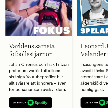
Världens sämsta
Leonard J
fotbollsstjärnor
Velander 
Johan Orrenius och Isak Fritzon
I säsongens ti
pratar om varför fotbollens
avsnitt tävlar
skräniga Youtubeprofiler blir
stormästare L
allt svårare att ignorera – även
Jägerskiöld V
för personer som avskyr dem.
hemlig gäst.