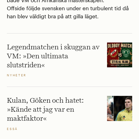
både VM och Afrikanska mästerskapen.
Offside följde svensken under en turbulent tid då
han blev väldigt bra på att gilla läget.
Legendmatchen i skuggan av
VM: »Den ultimata
slutstriden«
NYHETER
Kulan, Göken och hatet:
»Kände att jag var en
maktfaktor«
ESSÄ