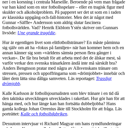
ner i en korsning i centrala Marseille. Beroende på vem man frågade
var han känd som en stor fotbollsspelare – eller en tragisk figur med
skulder och alkoholproblem. På papperet ser det ut som en i raden
av klassiska uppgång-och-fall-historier. Men det är något med
Gunnar »Säffle« Andersson som aldrig slutar fascinera
fotbollsvärlden. Vad? Henrik Ekblom Ystén skriver om Gunnars
livsöde:
Une grande tragédie
.
Hur är egentligen livet som elitfotbollstränare? En måste påminna
sig själv om att ha »fokus på familjen« när han kommer hem och en
annan känner sig som »världens sämsta person flera gånger i
veckan«. De får bra betalt för att arbeta med det de älskar mest, så
varför verkar den svenska tränarkåren ändå inte må särskilt bra?
Anders Bengtsson pratar med några av Allsvenskans tränare om
stressen, pressen och uppoffringarna som »drömjobbet« innebär och
låter dem lätta sina dåliga samveten. Läs reportaget:
Trassligt
drömjobb
.
Kalle Karlsson är fotbollsjournalisten som blev tränare i en tid då
den taktiska utvecklingen utvecklades i raketfart. Hur gör han för att
hänga med, och hur länge kan han fortsätta dubbeljobba? Hans
gamla kollega Johan Orrenius åkte till Stockholm för att fråga. Läs
porträttet:
Kalle och fotbollsfabriken
.
Dessutom intervjuar vi Richard Magyar om hans rymdfunderingar