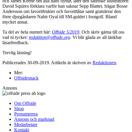
och James Keene om alla hans flyttar, låter den satiriske illustratören
David Squires förklara varför han saknar Sepp Blatter, frågar Bosse
Andersson om favoritfrukter och favoritlåtar samt gratulerar den
förre djurgårdaren Nahir Oyal till SM-guldet i footgolf. Bland
mycket annat.
Ta del av hela numret här:
Offside 5/2019
. Och skriv gärna till oss
vad ni tycker:
redaktion@offside.org
. Vi blir glada av all tänkbar
läsarfeedback.
Trevlig läsning!
Publicerades 30-09-2019. Artikeln är skriven av
Redaktionen
.
Mer:
Offsidesnack
Annons
Om Offside
Shop
Prenumerera
Annons och marknad
Medarbetare
Kontakt