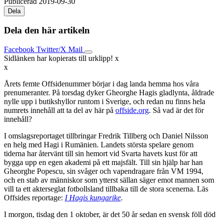
Publicerad 2019-09-30
Dela
Dela den här artikeln
Facebook
Twitter/X
Mail
Sidlänken har kopierats till urklipp!
x
x
Årets femte Offsidenummer börjar i dag landa hemma hos våra
prenumeranter. På torsdag dyker Gheorghe Hagis gladlynta, åldrade
nylle upp i butikshyllor runtom i Sverige, och redan nu finns hela
numrets innehåll att ta del av här på
offside.org
. Så vad är det för
innehåll?
I omslagsreportaget tillbringar Fredrik Tillberg och Daniel Nilsson
en helg med Hagi i Rumänien. Landets största spelare genom
tiderna har återvänt till sin hemort vid Svarta havets kust för att
bygga upp en egen akademi på ett majsfält. Till sin hjälp har han
Gheorghe Popescu, sin svåger och vapendragare från VM 1994,
och en stab av människor som ytterst sällan säger emot mannen som
vill ta ett akterseglat fotbollsland tillbaka till de stora scenerna. Läs
Offsides reportage:
I Hagis kungarike
.
I morgon, tisdag den 1 oktober, är det 50 år sedan en svensk föll död