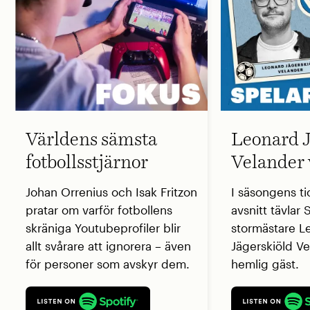
Världens sämsta
Leonard J
fotbollsstjärnor
Velander 
Johan Orrenius och Isak Fritzon
I säsongens ti
pratar om varför fotbollens
avsnitt tävlar
skräniga Youtubeprofiler blir
stormästare L
allt svårare att ignorera – även
Jägerskiöld V
för personer som avskyr dem.
hemlig gäst.