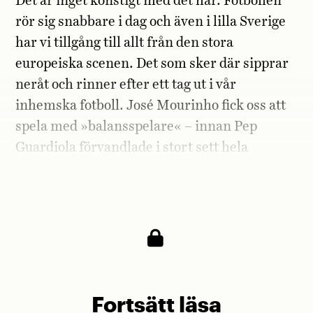
Det är inget konstigt med det här. Fotbollen
rör sig snabbare i dag och även i lilla Sverige
har vi tillgång till allt från den stora
europeiska scenen. Det som sker där sipprar
neråt och rinner efter ett tag ut i vår
inhemska fotboll. José Mourinho fick oss att
spela med »balansspelare« – innan Pep
Guardiola förvandlade i stort sett hela
fotbollsvärlden till en bollinnehavstörstande
massa.
Fortsätt läsa