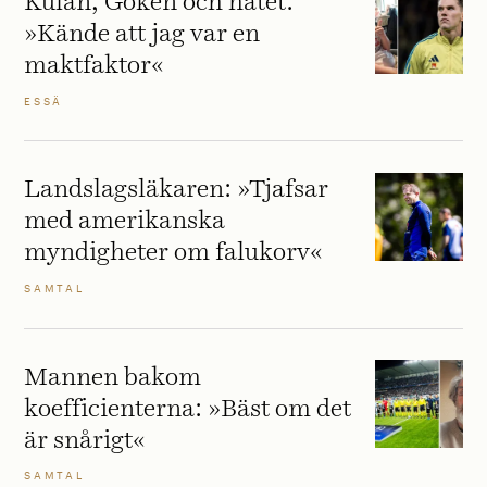
Kulan, Göken och hatet:
»Kände att jag var en
maktfaktor«
ESSÄ
Landslagsläkaren: »Tjafsar
med amerikanska
myndigheter om falukorv«
SAMTAL
Mannen bakom
koefficienterna: »Bäst om det
är snårigt«
SAMTAL