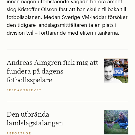
innan någon utomstående vågade beröra ämnet
slog Kristoffer Olsson fast att han skulle tillbaka till
fotbollsplanen. Medan Sverige VM-laddar försöker
den tidigare landslagsmittfältaren ta en plats i
division två – fortfarande med eliten i tankarna.
Andreas Almgren fick mig att
fundera på dagens
fotbollsspelare
FREDAGSBREVET
Den utbrända
landslagstalangen
REPORTAGE