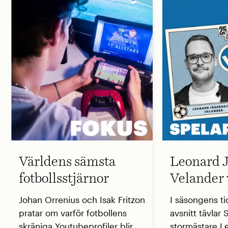
Världens sämsta
Leonard J
fotbollsstjärnor
Velander 
Johan Orrenius och Isak Fritzon
I säsongens ti
pratar om varför fotbollens
avsnitt tävlar
skräniga Youtubeprofiler blir
stormästare L