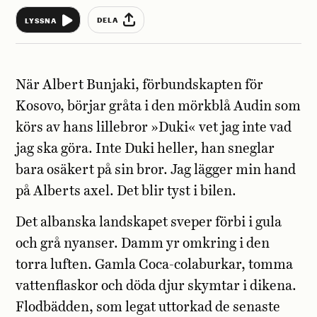
DELA
LYSSNA
När Albert Bunjaki,
förbunds
kapten för
Kosovo, börjar gråta i den mörkblå Audin som
körs av hans lillebror »Duki« vet jag inte vad
jag ska göra. Inte Duki heller, han sneglar
bara osäkert på sin bror. Jag lägger min hand
på Alberts axel. Det blir tyst i bilen.
Det albanska landskapet sveper förbi i gula
och grå nyanser. Damm yr omkring i den
torra luften. Gamla Coca-colaburkar, tomma
vattenflaskor och döda djur skymtar i dikena.
Flodbädden, som legat uttorkad de senaste