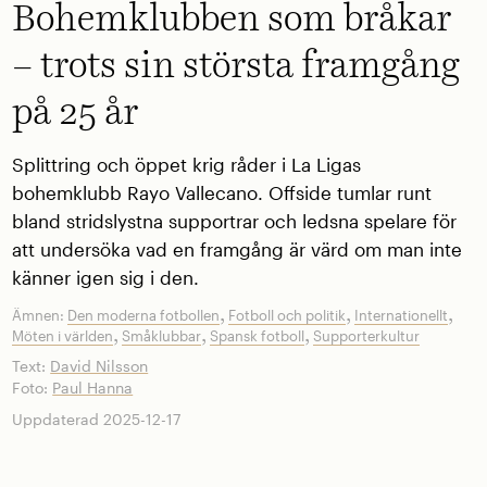
Bohemklubben som bråkar
– trots sin största framgång
på 25 år
Splittring och öppet krig råder i La Ligas
bohemklubb Rayo Vallecano. Offside tumlar runt
bland stridslystna supportrar och ledsna spelare för
att undersöka vad en framgång är värd om man inte
känner igen sig i den.
,
,
,
Ämnen:
Den moderna fotbollen
Fotboll och politik
Internationellt
,
,
,
Möten i världen
Småklubbar
Spansk fotboll
Supporterkultur
Text:
David Nilsson
Foto:
Paul Hanna
Uppdaterad 2025-12-17