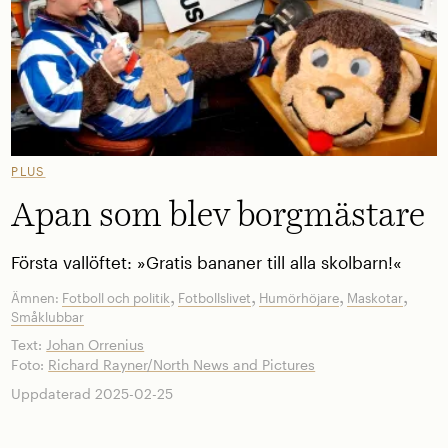
PLUS
Apan som blev borgmästare
Första vallöftet: »Gratis bananer till alla skolbarn!«
,
,
,
,
Ämnen:
Fotboll och politik
Fotbollslivet
Humörhöjare
Maskotar
Småklubbar
Text:
Johan Orrenius
Foto:
Richard Rayner/North News and Pictures
Uppdaterad 2025-02-25