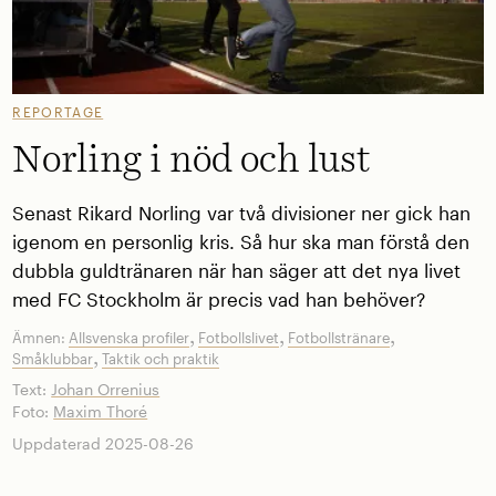
REPORTAGE
Norling i nöd och lust
Senast Rikard Norling var två divisioner ner gick han
igenom en personlig kris. Så hur ska man förstå den
dubbla guldtränaren när han säger att det nya livet
med FC Stockholm är precis vad han behöver?
,
,
,
Ämnen:
Allsvenska profiler
Fotbollslivet
Fotbollstränare
,
Småklubbar
Taktik och praktik
Text:
Johan Orrenius
Foto:
Maxim Thoré
Uppdaterad 2025-08-26