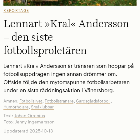
REPORTAGE
Lennart »Kral« Andersson
– den siste
fotbollsproletären
Lennart »Kral« Andersson är tränaren som hoppar på
fotbollsuppdragen ingen annan drömmer om.
Offside följde den mytomspunne fotbollsarbetaren
under en sista räddningsaktion i Vänersborg.
,
,
,
Ämnen:
Fotbollslivet
Fotbollstränare
Gärdsgårdsfotboll
,
Humörhöjare
Småklubbar
Text:
Johan Orrenius
Foto:
Jenny Ingemarsson
Uppdaterad 2025-10-13