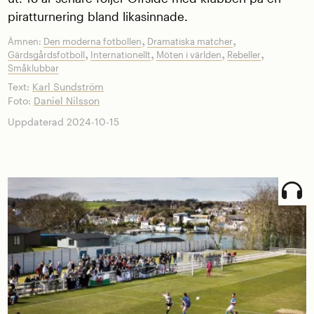
piratturnering bland ­likasinnade.
,
,
Ämnen:
Den moderna fotbollen
Dramatiska matcher
,
,
,
,
Gärdsgårdsfotboll
Internationellt
Möten i världen
Rebeller
Småklubbar
Text:
Karl Sundström
Foto:
Daniel Nilsson
Uppdaterad 2024-10-15