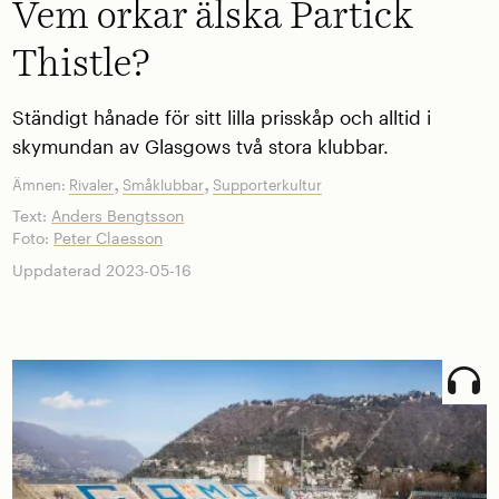
Vem orkar älska Partick
Thistle?
Ständigt hånade för sitt lilla prisskåp och alltid i
skymundan av Glasgows två stora klubbar.
,
,
Ämnen:
Rivaler
Småklubbar
Supporterkultur
Text:
Anders Bengtsson
Foto:
Peter Claesson
Uppdaterad 2023-05-16