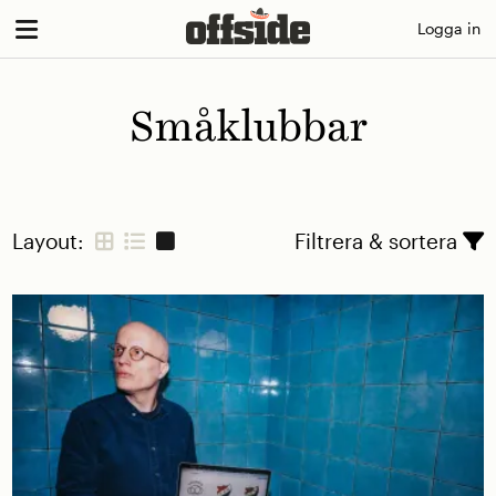
Skip
Logga in
to
content
Småklubbar
Layout:
Filtrera & sortera