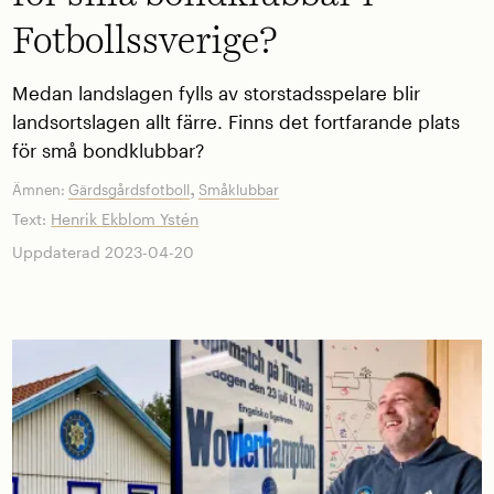
Fotbollssverige?
Medan landslagen fylls av storstadsspelare blir
landsortslagen allt färre. Finns det fortfarande plats
för små bondklubbar?
,
Ämnen:
Gärdsgårdsfotboll
Småklubbar
Text:
Henrik Ekblom Ystén
Uppdaterad 2023-04-20