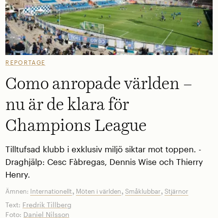
REPORTAGE
Como anropade världen –
nu är de klara för
Champions League
Tilltufsad klubb i exklusiv miljö siktar mot toppen. ­
Draghjälp: Cesc Fàbregas, Dennis Wise och Thierry
Henry.
,
,
,
Ämnen:
Internationellt
Möten i världen
Småklubbar
Stjärnor
Text:
Fredrik Tillberg
Foto:
Daniel Nilsson