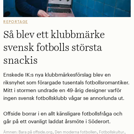
REPORTAGE
Så blev ett klubbmärke
svensk fotbolls största
snackis
Enskede IK:s nya klubbmärkesförslag blev en
riksnyhet som förargade tusentals fotbollsromantiker.
Mitt i stormen undrade en 49-årig designer varför
ingen svensk fotbollsklubb vågar se annorlunda ut.
Offside borrar i en allt känsligare fotbollsfråga och
går på ett ovanligt laddat årsmöte i Söderort.
,
,
,
Ämnen:
Bara på offside.org
Den moderna fotbollen
Fotbollskultur