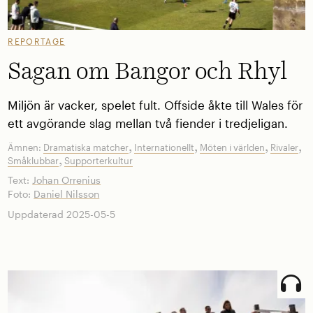
REPORTAGE
Sagan om Bangor och Rhyl
Miljön är vacker, spelet fult. Offside åkte till Wales för
ett avgörande slag mellan två fiender i tredjeligan.
,
,
,
,
Ämnen:
Dramatiska matcher
Internationellt
Möten i världen
Rivaler
,
Småklubbar
Supporterkultur
Text:
Johan Orrenius
Foto:
Daniel Nilsson
Uppdaterad 2025-05-5