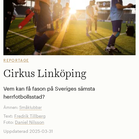
REPORTAGE
Cirkus Linköping
Vem kan få fason på Sveriges sämsta
herrfotbollsstad?
Ämnen:
Småklubbar
Text:
Fredrik Tillberg
Foto:
Daniel Nilsson
Uppdaterad 2025-03-31