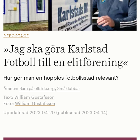
REPORTAGE
»Jag ska göra Karlstad
Fotboll till en elitförening«
Hur gör man en hopplös fotbollsstad relevant?
,
Ämnen:
Bara på offside.org
Småklubbar
Text:
William Gustafsson
Foto:
William Gustafsson
Uppdaterad 2023-04-20 (publicerad 2023-04-14)