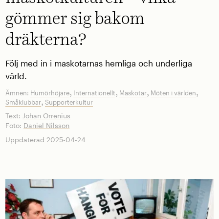
gömmer sig bakom
dräkterna?
Följ med in i maskotarnas hemliga och underliga
värld.
,
,
,
,
Ämnen:
Humörhöjare
Internationellt
Maskotar
Möten i världen
,
Småklubbar
Supporterkultur
Text:
Johan Orrenius
Foto:
Daniel Nilsson
Uppdaterad 2025-04-24