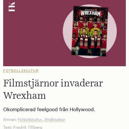
FOTBOLLSKULTUR
Filmstjärnor invaderar
Wrexham
Okomplicerad feelgood från Hollywood.
,
Ämnen:
Fotbollskultur
Småklubbar
Text:
Fredrik Tillberg