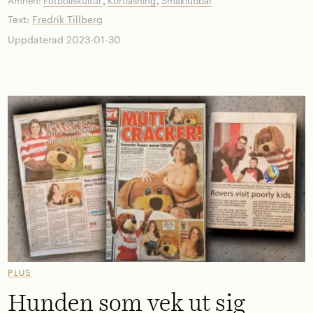
,
,
Ämnen:
Fotbollskultur
Kortläsning
Småklubbar
Text:
Fredrik Tillberg
Uppdaterad 2023-01-30
PLUS
Hunden som vek ut sig