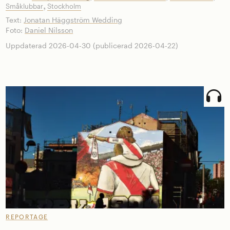
,
Småklubbar
Stockholm
Text:
Jonatan Häggström Wedding
Foto:
Daniel Nilsson
Uppdaterad 2026-04-30 (publicerad 2026-04-22)
REPORTAGE