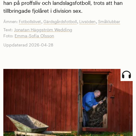
han på proffsliv och landslagsfotboll, trots att han
tillbringade fjolåret i division sex.
,
,
,
Ämnen:
Fotbollslivet
Gärdsgårdsfotboll
Livsöden
Småklubbar
Text:
Jonatan Häggström Wedding
Foto:
Emma-Sofia Olsson
Uppdaterad 2026-04-28