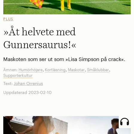
PLUS
»Åt helvete med
Gunnersaurus!«
Maskoten som ser ut som »Lisa Simpson på crack«.
,
,
,
,
Ämnen:
Humörhöjare
Kortläsning
Maskotar
Småklubbar
Supporterkultur
Text:
Johan Orrenius
Uppdaterad 2023-02-10