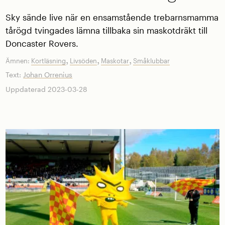
Sky sände live när en ensamstående trebarnsmamma
tårögd tvingades lämna tillbaka sin maskotdräkt till
Doncaster Rovers.
,
,
,
Ämnen:
Kortläsning
Livsöden
Maskotar
Småklubbar
Text:
Johan Orrenius
Uppdaterad 2023-03-28