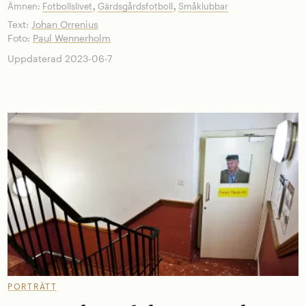
,
,
Ämnen:
Fotbollslivet
Gärdsgårdsfotboll
Småklubbar
Text:
Johan Orrenius
Foto:
Paul Wennerholm
Uppdaterad 2023-06-7
PORTRÄTT