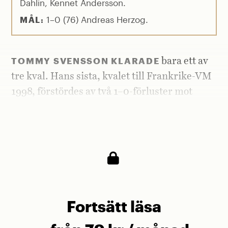
Dahlin, Kennet Andersson.
1–0 (76) Andreas Herzog.
MÅL:
TOMMY SVENSSON KLARADE
bara ett av
tre kval. Hans sista, kvalet till Frankrike-VM
1998, förstördes av två 1–0-förluster mot
Österrike, och båda gångerna var det samma
motståndarspelare som sänkte Sverige.
Fortsätt läsa