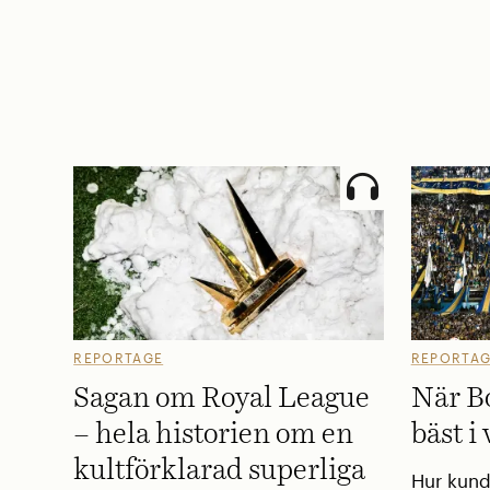
REPORTAGE
REPORTA
Sagan om Royal League
När Bo
– hela historien om en
bäst i
kultförklarad superliga
Hur kund