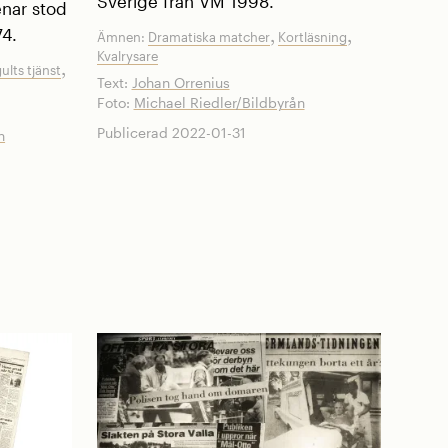
Sverige från VM 1998.
enar stod
74.
,
,
Ämnen:
Dramatiska matcher
Kortläsning
Kvalrysare
,
gults tjänst
Text:
Johan Orrenius
Foto:
Michael Riedler/Bildbyrån
Publicerad 2022-01-31
n