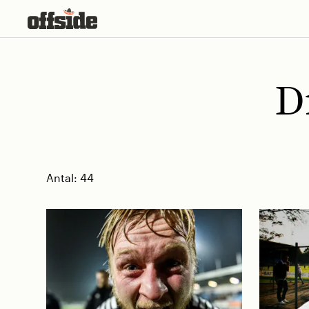
Skip
to
content
D
Antal:
44