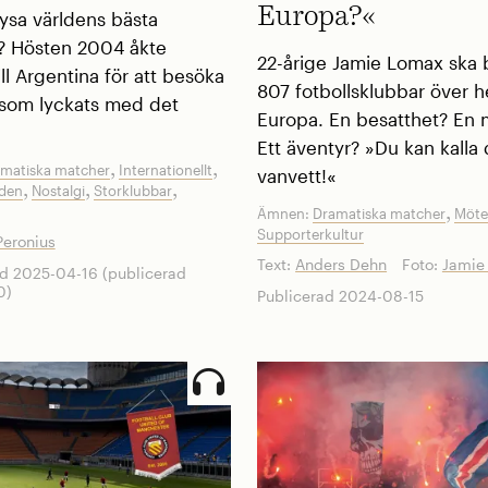
Europa?«
 hysa världens bästa
? Hösten 2004 åkte
22-årige Jamie Lomax ska
ill Argentina för att besöka
807 fotbollsklubbar över h
som lyckats med det
Europa. En besatthet? En 
Ett äventyr? »Du kan kalla 
,
,
matiska matcher
Internationellt
vanvett!«
,
,
,
lden
Nostalgi
Storklubbar
,
Ämnen:
Dramatiska matcher
Möte
Supporterkultur
Peronius
Text:
Anders Dehn
Foto:
Jamie
d 2025-04-16 (publicerad
0)
Publicerad 2024-08-15