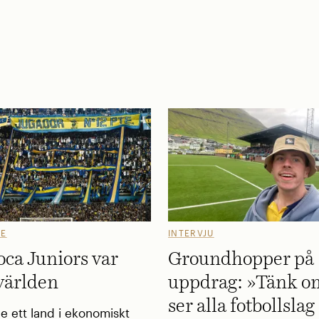
GE
INTERVJU
ca Juniors var
Groundhopper på
 världen
uppdrag: »Tänk o
ser alla fotbollslag 
e ett land i ekonomiskt