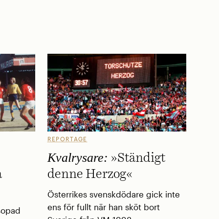
REPORTAGE
Kvalrysare:
»Ständigt
å
denne Herzog«
Österrikes svenskdödare gick inte
ens för fullt när han sköt bort
sopad