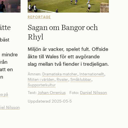
REPORTAGE
ätte
Sagan om Bangor och
Rhyl
 bäst
Miljön är vacker, spelet fult. Offside
n mindre
åkte till Wales för ett avgörande
från
slag mellan två fiender i tredjeligan.
att en
,
,
Ämnen:
Dramatiska matcher
Internationellt
in
,
,
,
Möten i världen
Rivaler
Småklubbar
Supporterkultur
Text:
Johan Orrenius
Foto:
Daniel Nilsson
na på
Uppdaterad 2025-05-5
iel Nilsson