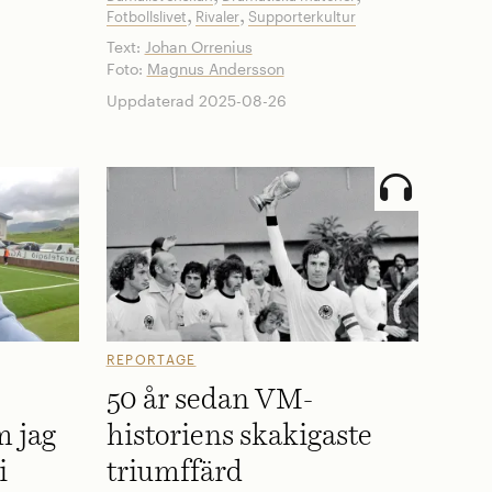
,
,
Fotbollslivet
Rivaler
Supporterkultur
Text:
Johan Orrenius
Foto:
Magnus Andersson
Uppdaterad 2025-08-26
REPORTAGE
50 år sedan VM-
m jag
historiens skakigaste
i
triumffärd