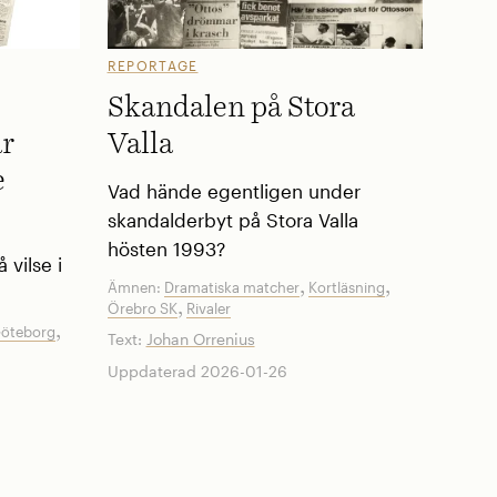
REPORTAGE
Skandalen på Stora
är
Valla
e
Vad hände egentligen under
skandalderbyt på Stora Valla
hösten 1993?
vilse i
,
,
Ämnen:
Dramatiska matcher
Kortläsning
,
Örebro SK
Rivaler
,
Göteborg
Text:
Johan Orrenius
Uppdaterad 2026-01-26