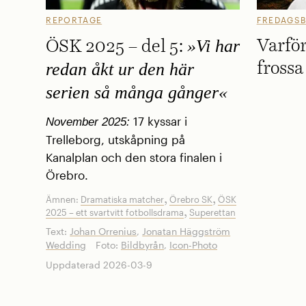
REPORTAGE
FREDAGSB
»Vi har
Varför
ÖSK 2025 – del 5:
redan åkt ur den här
frossa
serien så många gånger«
17 kyssar i
November 2025:
Trelleborg, utskåpning på
Kanalplan och den stora finalen i
Örebro.
,
,
Ämnen:
Dramatiska matcher
Örebro SK
ÖSK
,
2025 – ett svartvitt fotbollsdrama
Superettan
Text:
Johan Orrenius
,
Jonatan Häggström
Wedding
Foto:
Bildbyrån
,
Icon-Photo
Uppdaterad 2026-03-9