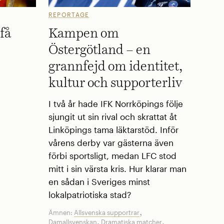
REPORTAGE
få
Kampen om
Östergötland – en
grannfejd om identitet,
kultur och supporterliv
I två år hade IFK Norrköpings följe
sjungit ut sin rival och skrattat åt
Linköpings tama läktarstöd. Inför
vårens derby var gästerna även
förbi sportsligt, medan LFC stod
mitt i sin värsta kris. Hur klarar man
en sådan i Sveriges minst
lokalpatriotiska stad?
,
Ämnen:
Allsvenska supportrar
,
,
Damallsvenskan
Dramatiska matcher