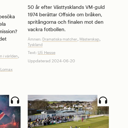
50 år efter Västtysklands VM-guld
1974 berättar Offside om bråken,
 besöka
spritångorna och finalen mot den
ela
vackra fotbollen.
mission?
det
,
,
Ämnen:
Dramatiska matcher
Mästerskap
Tyskland
Text:
Uli Hesse
,
n i världen
Uppdaterad 2024-06-20
 Lomax