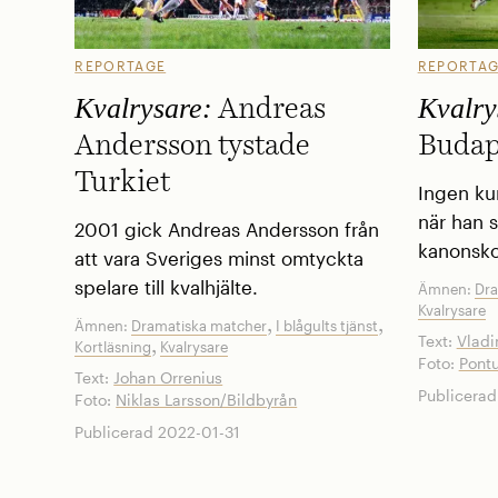
REPORTAGE
REPORTA
Kvalrysare:
Kvalry
Andreas
Andersson tystade
Budap
Turkiet
Ingen ku
när han s
2001 gick Andreas Andersson från
kanonskot
att vara Sveriges minst omtyckta
spelare till kvalhjälte.
Ämnen:
Dra
Kvalrysare
,
,
Ämnen:
Dramatiska matcher
I blågults tjänst
Text:
Vladi
,
Kortläsning
Kvalrysare
Foto:
Pontu
Text:
Johan Orrenius
Publicerad
Foto:
Niklas Larsson/Bildbyrån
Publicerad 2022-01-31