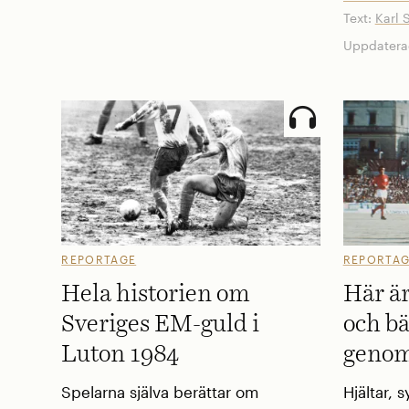
Text:
Karl 
Uppdatera
REPORTAGE
REPORTA
Hela historien om
Här är
Sveriges EM-guld i
och bä
Luton 1984
genom
Spelarna själva berättar om
Hjältar,