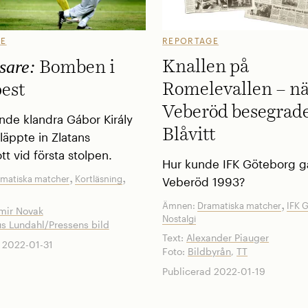
GE
REPORTAGE
sare:
Knallen på
Bomben i
Romelevallen – n
est
Veberöd besegrad
nde klandra Gábor Király
Blåvitt
läppte in Zlatans
t vid första stolpen.
Hur kunde IFK Göteborg gå 
,
,
matiska matcher
Kortläsning
Veberöd 1993?
,
Ämnen:
Dramatiska matcher
IFK 
mir Novak
Nostalgi
s Lundahl/Pressens bild
Text:
Alexander Piauger
 2022-01-31
Foto:
Bildbyrån
,
TT
Publicerad 2022-01-19