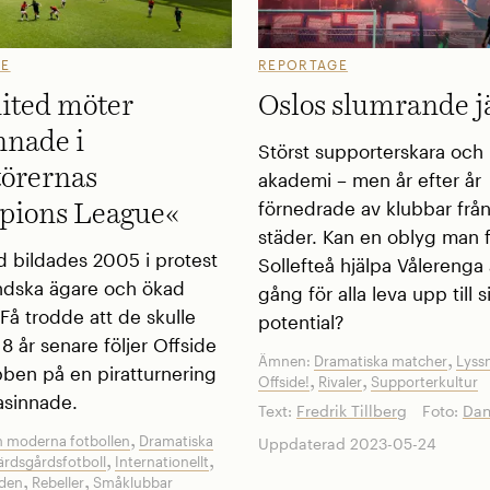
GE
REPORTAGE
ited möter
Oslos slumrande j
nnade i
Störst supporterskara och
örernas
akademi – men år efter år
förnedrade av klubbar frå
ions League«
städer. Kan en oblyg man 
d bildades 2005 i protest
Sollefteå hjälpa Vålerenga 
ndska ägare och ökad
gång för alla leva upp till s
 Få trodde att de skulle
potential?
 18 år senare följer Offside
,
Ämnen:
Dramatiska matcher
Lyss
ben på en piratturnering
,
,
Offside!
Rivaler
Supporterkultur
kasinnade.
Text:
Fredrik Tillberg
Foto:
Dan
,
 moderna fotbollen
Dramatiska
Uppdaterad 2023-05-24
,
,
rdsgårdsfotboll
Internationellt
,
,
lden
Rebeller
Småklubbar