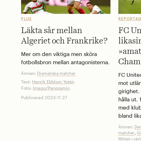
PLUS
REPORTA
Läkta sår mellan
FC Un
Algeriet och Frankrike?
likasi
»amat
Mer om den viktiga men sköra
Champ
fotbollsbron mellan antagonisterna.
Ämnen:
Dramatiska matcher
FC Unite
Text:
Henrik Ekblom Ystén
mot utlä
Foto:
Imago/Panoramic
girighet.
Publicerad 2023-11-27
hålla ut.
med klub
bland ­li
Ämnen:
Den
,
matcher
Gä
Möten i vär