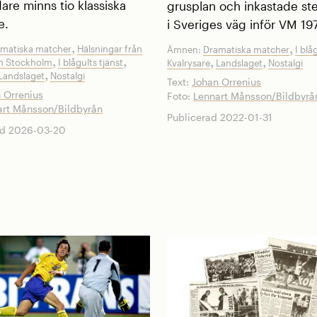
are minns tio klassiska
grusplan och inkastade st
e.
i Sveriges väg inför VM 19
,
matiska matcher
Hälsningar från
,
Ämnen:
Dramatiska matcher
I blå
,
,
ch Stockholm
I blågults tjänst
,
,
Kvalrysare
Landslaget
Nostalgi
,
Landslaget
Nostalgi
Text:
Johan Orrenius
 Orrenius
Foto:
Lennart Månsson/Bildbyrå
art Månsson/Bildbyrån
Publicerad 2022-01-31
d 2026-03-20