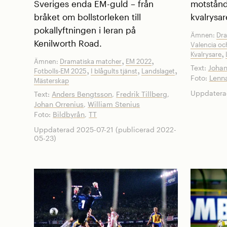
Sveriges enda EM-guld – från
motstånd
bråket om bollstorleken till
kvalrysar
pokallyftningen i leran på
Ämnen:
Dra
Kenilworth Road.
Valencia o
,
Kvalrysare
,
,
Ämnen:
Dramatiska matcher
EM 2022
Text:
Johan
,
,
,
Fotbolls-EM 2025
I blågults tjänst
Landslaget
Foto:
Lenn
Mästerskap
Uppdatera
Text:
Anders Bengtsson
,
Fredrik Tillberg
,
Johan Orrenius
,
William Stenius
Foto:
Bildbyrån
,
TT
Uppdaterad 2025-07-21 (publicerad 2022-
05-23)