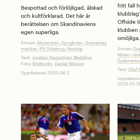
fritt fall
Bespottad och förlöjligad, älskad
klubblag
och kultförklarad. Det här är
Offside t
berättelsen om Skandinaviens
klubben 
egen superliga.
omöjliga.
,
,
Ämnen:
Allsvenskan
Djurgården
Dramatiska
,
,
matcher
IFK Göteborg
Nostalgi
Ämnen:
Dra
Möten i vär
Text:
Jonatan Häggström Wedding
Sydamerika
Foto:
Bildbyrån
,
Daniel Nilsson
Text:
Olof 
Uppdaterad 2025-06-2
Uppdatera
2025-01-2