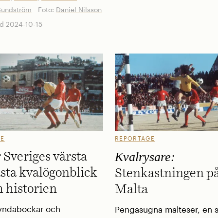
Sundström
Foto:
Daniel Nilsson
d 2024-10-15
GE
REPORTAGE
Kvalrysare:
 Sveriges värsta
sta kvalögonblick
Stenkastningen p
 historien
Malta
 syndabockar och
Pengasugna malteser, en 