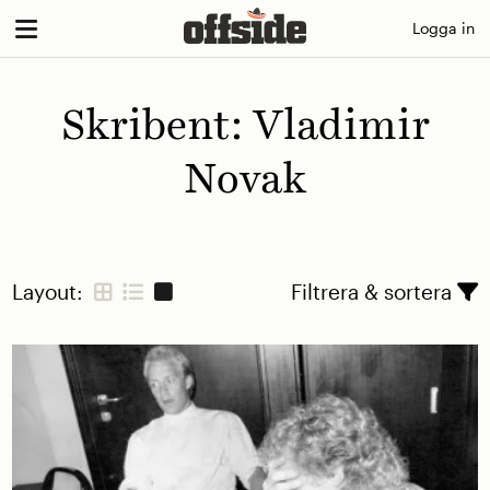
Skip
Logga in
to
content
Skribent:
Vladimir
Novak
Layout:
Filtrera & sortera