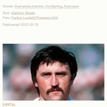
,
,
Ämnen:
Dramatiska matcher
Kortläsning
Kvalrysare
Text:
Vladimir Novak
Foto:
Pontus Lundahl/Pressens bild
Publicerad 2022-01-31
SAMTAL