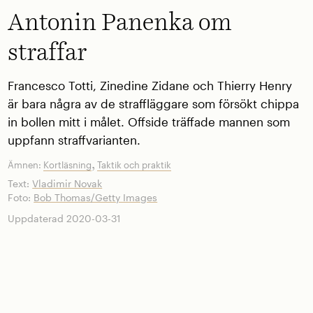
Antonin Panenka om
straffar
Francesco Totti, Zinedine Zidane och Thierry Henry
är bara några av de straffläggare som försökt chippa
in bollen mitt i målet. Offside träffade mannen som
uppfann straffvarianten.
,
Ämnen:
Kortläsning
Taktik och praktik
Text:
Vladimir Novak
Foto:
Bob Thomas/Getty Images
Uppdaterad 2020-03-31