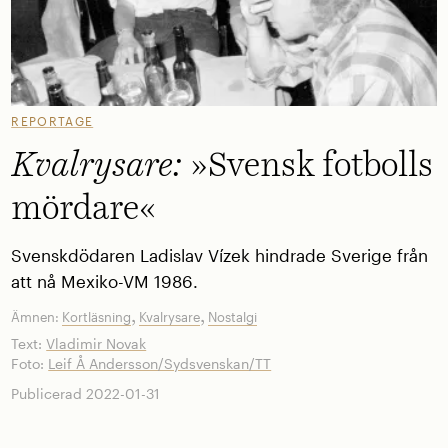
REPORTAGE
Kvalrysare:
»Svensk fotbolls
mördare«
Svenskdödaren Ladislav Vízek hindrade Sverige från
att nå Mexiko-VM 1986.
,
,
Ämnen:
Kortläsning
Kvalrysare
Nostalgi
Text:
Vladimir Novak
Foto:
Leif Å Andersson/Sydsvenskan/TT
Publicerad 2022-01-31