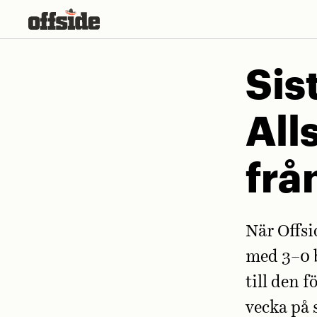
Skip
to
content
Sis
All
frå
När Offsi
med 3–0 b
till den 
vecka på 