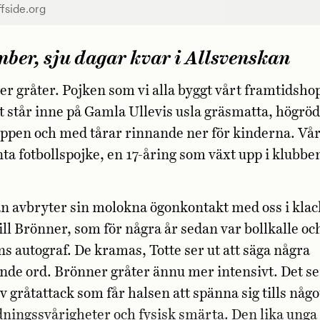
ffside.org
ber, sju dagar kvar i Allsvenskan
r gråter. Pojken som vi alla byggt vårt framtidsho
t står inne på Gamla Ullevis usla gräsmatta, högröd 
oppen och med tårar rinnande ner för kinderna. Vår
nta fotbollspojke, en 17-åring som växt upp i klubben
 avbryter sin molokna ögonkontakt med oss i klack
till Brönner, som för några år sedan var bollkalle o
s autograf. De kramas, Totte ser ut att säga några
de ord. Brönner gråter ännu mer intensivt. Det se
v gråtattack som får halsen att spänna sig tills någ
dningssvårigheter och fysisk smärta. Den lika unga