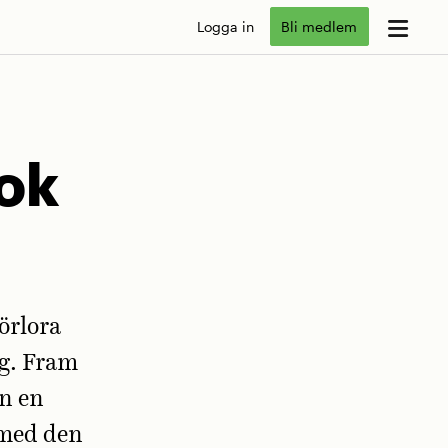
Logga in
Bli medlem
ok
örlora
ig. Fram
an en
 med den