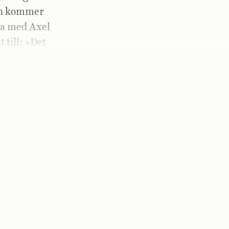
dan kommer
sa med Axel
till: »Det
h-åh-åh-