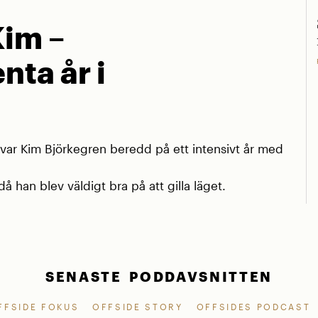
Kim –
nta år i
r Kim Björkegren beredd på ett intensivt år med
å han blev väldigt bra på att gilla läget.
SENASTE PODDAVSNITTEN
FFSIDE FOKUS
OFFSIDE STORY
OFFSIDES PODCAST