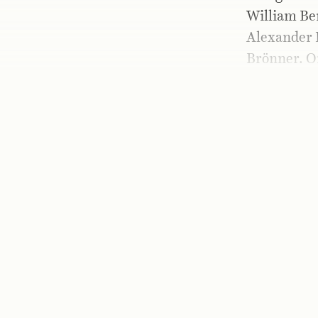
William Be
Alexander 
Brönner. Or
ska va Axe
åh-åh-åh-åh