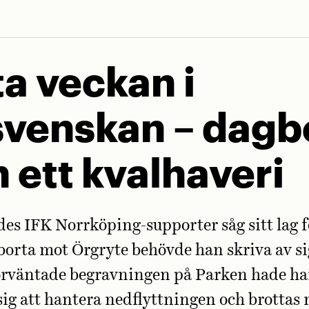
ta veckan i
svenskan – dagb
n ett kvalhaveri
des IFK Norrköping-supporter såg sitt lag f
orta mot Örgryte behövde han skriva av s
förväntade begravningen på Parken hade h
sig att hantera nedflyttningen och brottas