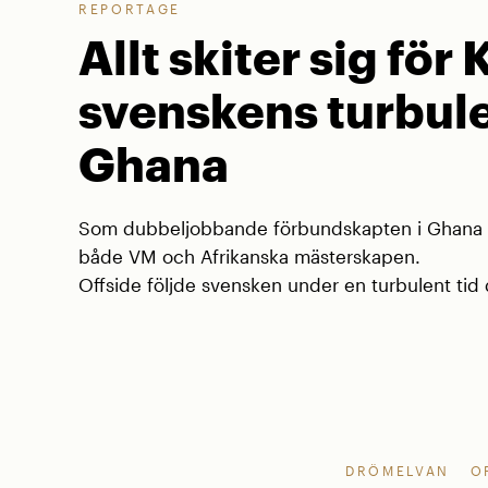
REPORTAGE
Allt skiter sig för 
svenskens turbule
Ghana
Som dubbeljobbande förbundskapten i Ghana va
både VM och Afrikanska mästerskapen.
Offside följde svensken under en turbulent tid d
DRÖMELVAN
O