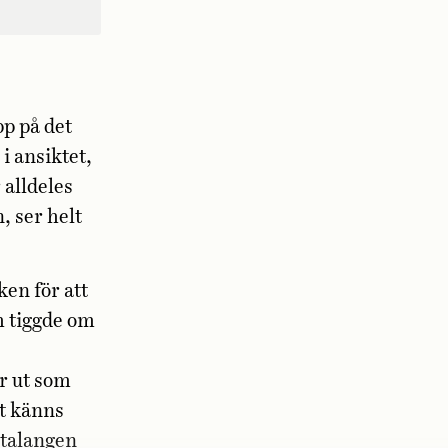
pp på det
i ansiktet,
 alldeles
, ser helt
en för att
ch tiggde om
r ut som
ot känns
 talangen