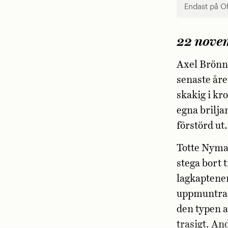
Endast på O
22 novem
Axel Brönne
senaste åre
skakig i kr
egna brilja
förstörd ut.
Totte Nyman
stega bort 
lagkaptenen
uppmuntran
den typen a
trasigt. An