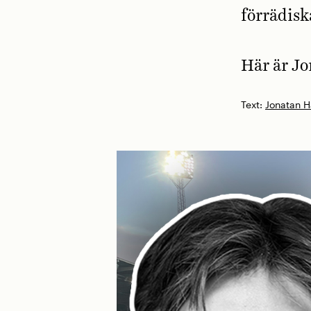
förrädisk
Här är J
Text:
Jonatan 