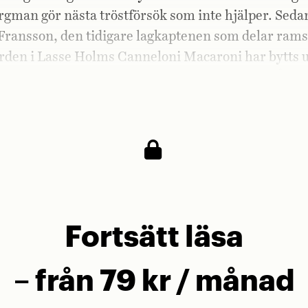
rgman gör nästa tröstförsök som inte hjälper. Se
Fransson, den tidigare lagkaptenen som delar ram
den i Lasse Holms Canneloni Macaroni har bytts ut 
l Brönner! Brönner! Och Alle Fransson breve! Åh-å
, resten av mitt liv!«
Fortsätt läsa
– från 79 kr / månad