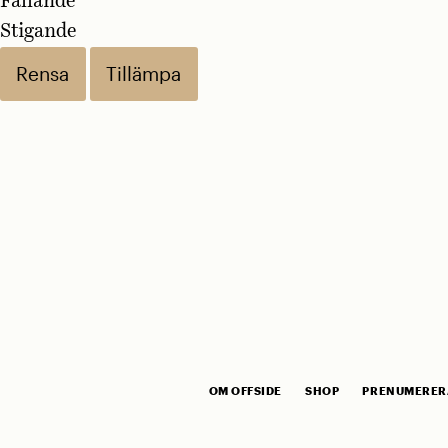
Fallande
Stigande
Rensa
Tillämpa
OM OFFSIDE
SHOP
PRENUMERER