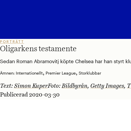
PORTRÄTT
Oligarkens testamente
Sedan Roman Abramovitj köpte Chelsea har han styrt klu
,
,
Ämnen:
Internationellt
Premier League
Storklubbar
Text:
Simon Kuper
Foto:
Bildbyrån
,
Getty Images
,
T
Publicerad 2020-03-30