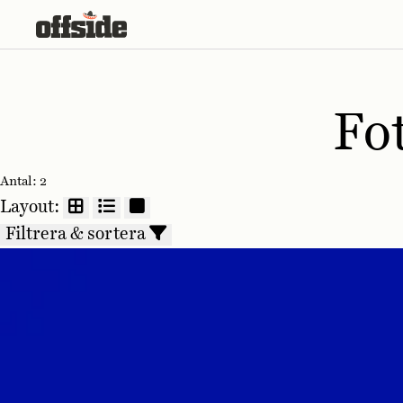
Skip
to
content
Fo
Antal:
2
Layout:
Filtrera & sortera