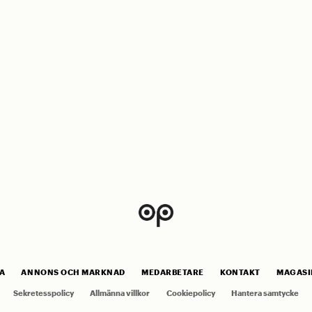
A
ANNONS OCH MARKNAD
MEDARBETARE
KONTAKT
MAGASI
Sekretesspolicy
Allmänna villkor
Cookiepolicy
Hantera samtycke