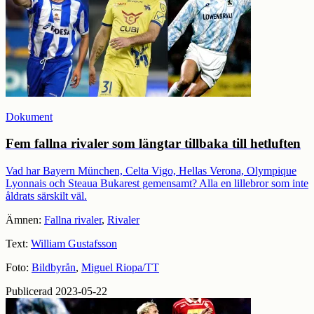
Dokument
Fem fallna rivaler som längtar tillbaka till hetluften
Vad har Bayern München, Celta Vigo, Hellas Verona, Olympique
Lyonnais och Steaua Bukarest gemensamt? Alla en lillebror som inte
åldrats särskilt väl.
Ämnen:
Fallna rivaler
,
Rivaler
Text:
William Gustafsson
Foto:
Bildbyrån
,
Miguel Riopa/TT
Publicerad 2023-05-22