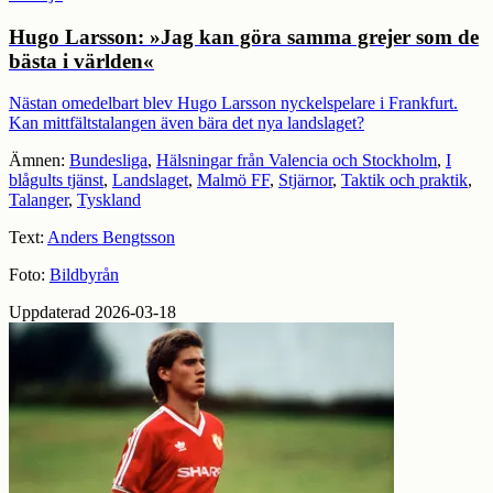
Hugo Larsson: »Jag kan göra samma grejer som de
bästa i världen«
Nästan omedelbart blev Hugo Larsson nyckelspelare i Frankfurt.
Kan mittfältstalangen även bära det nya landslaget?
Ämnen:
Bundesliga
,
Hälsningar från Valencia och Stockholm
,
I
blågults tjänst
,
Landslaget
,
Malmö FF
,
Stjärnor
,
Taktik och praktik
,
Talanger
,
Tyskland
Text:
Anders Bengtsson
Foto:
Bildbyrån
Uppdaterad 2026-03-18