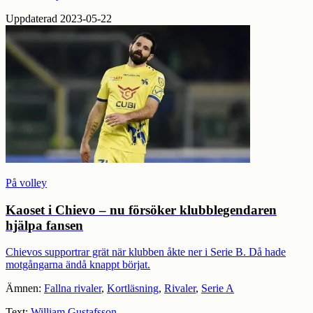
Uppdaterad 2023-05-22
På volley
Kaoset i Chievo – nu försöker klubblegendaren
hjälpa fansen
Chievos supportrar grät när klubben åkte ner i Serie B. Då hade
motgångarna ändå knappt börjat.
Ämnen:
Fallna rivaler
,
Kortläsning
,
Rivaler
,
Serie A
Text:
William Gustafsson