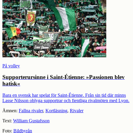
På volley
Supporterursinne i Saint-Étienne: »Passionen blev
hatisk«
Bara en svensk har spelat för Saint-Étienne. Från sin tid där minns
Lasse Nilsson oblyga supportrar och fientliga rivalmöten med Lyon.
Ämnen:
Fallna rivaler
,
Kortläsning
,
Rivaler
Text:
William Gustafsson
Foto:
Bildbyrån