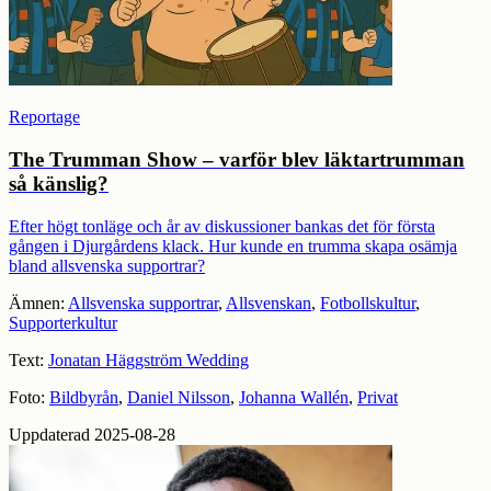
Reportage
The Trumman Show – varför blev läktartrumman
så känslig?
Efter högt tonläge och år av diskussioner bankas det för första
gången i Djurgårdens klack. Hur kunde en trumma skapa osämja
bland allsvenska supportrar?
Ämnen:
Allsvenska supportrar
,
Allsvenskan
,
Fotbollskultur
,
Supporterkultur
Text:
Jonatan Häggström Wedding
Foto:
Bildbyrån
,
Daniel Nilsson
,
Johanna Wallén
,
Privat
Uppdaterad 2025-08-28