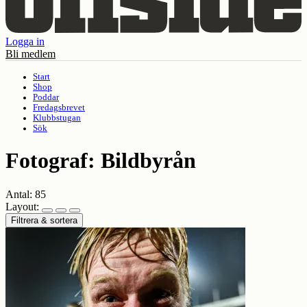
Logga in
Bli medlem
Start
Shop
Poddar
Fredagsbrevet
Klubbstugan
Sök
Fotograf:
Bildbyrån
Antal:
85
Layout:
Filtrera & sortera