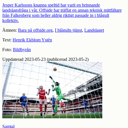
Jesper Karlssons knappa speltid har varit en brinnande
landslagsfråga i vår. Offside har träffat en annan teknisk mittfältare
från Falkenberg som heller aldrig riktigt passade in i blågult
kollektiv.
Ämnen:
Bara på offside.org
,
I blågults tjänst
,
Landslaget
Text:
Henrik Ekblom Ystén
Foto:
Bildbyrån
Uppdaterad 2023-05-23 (publicerad 2023-05-2)
Samtal