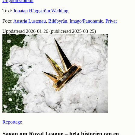
Ungdomsfotboll
Text:
Jonatan Häggström Wedding
Foto:
Austria Lustenau
,
Bildbyrån
,
Imago/Panoramic
,
Privat
Uppdaterad 2026-01-26 (publicerad 2025-03-25)
Reportage
Sagan om Royal League – hela historien om en