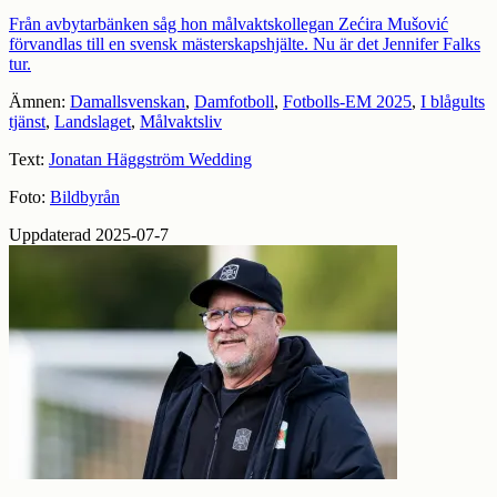
Från avbytarbänken såg hon målvaktskollegan Zećira Mušović
förvandlas till en svensk mästerskapshjälte. Nu är det Jennifer Falks
tur.
Ämnen:
Damallsvenskan
,
Damfotboll
,
Fotbolls-EM 2025
,
I blågults
tjänst
,
Landslaget
,
Målvaktsliv
Text:
Jonatan Häggström Wedding
Foto:
Bildbyrån
Uppdaterad 2025-07-7