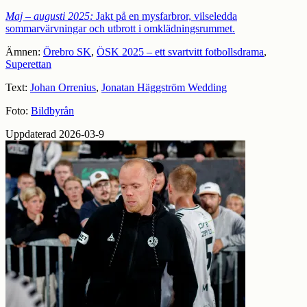
Maj – augusti 2025:
Jakt på en mysfarbror, vilseledda
sommarvärvningar och utbrott i omklädningsrummet.
Ämnen:
Örebro SK
,
ÖSK 2025 – ett svartvitt fotbollsdrama
,
Superettan
Text:
Johan Orrenius
,
Jonatan Häggström Wedding
Foto:
Bildbyrån
Uppdaterad 2026-03-9