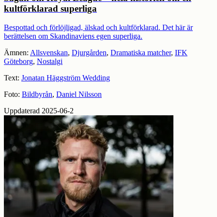
kultförklarad superliga
Bespottad och förlöjligad, älskad och kultförklarad. Det här är
berättelsen om Skandinaviens egen superliga.
Ämnen:
Allsvenskan
,
Djurgården
,
Dramatiska matcher
,
IFK
Göteborg
,
Nostalgi
Text:
Jonatan Häggström Wedding
Foto:
Bildbyrån
,
Daniel Nilsson
Uppdaterad 2025-06-2