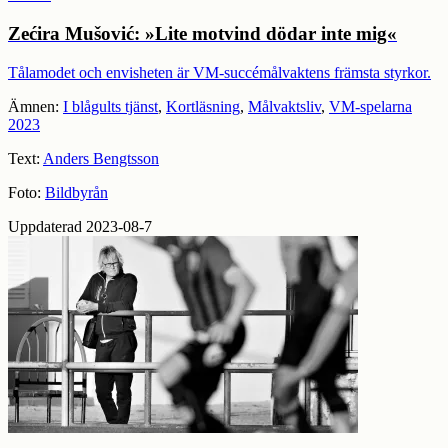
Zećira Mušović: »Lite motvind dödar inte mig«
Tålamodet och envisheten är VM-succémålvaktens främsta styrkor.
Ämnen:
I blågults tjänst
,
Kortläsning
,
Målvaktsliv
,
VM-spelarna
2023
Text:
Anders Bengtsson
Foto:
Bildbyrån
Uppdaterad 2023-08-7