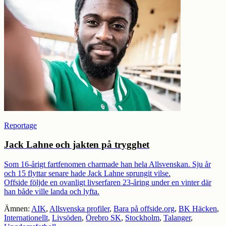
Reportage
Jack Lahne och jakten på trygghet
Som 16-årigt fartfenomen charmade han hela Allsvenskan. Sju år
och 15 flyttar senare hade Jack Lahne sprungit vilse.
Offside följde en ovanligt livserfaren 23-åring under en vinter där
han både ville landa och lyfta.
Ämnen:
AIK
,
Allsvenska profiler
,
Bara på offside.org
,
BK Häcken
,
Internationellt
,
Livsöden
,
Örebro SK
,
Stockholm
,
Talanger
,