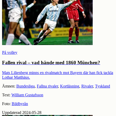
På volley
Fallen rival – vad hände med 1860 München?
Mats Lilienberg minns en rivalmatch mot Bayern där han fick tackla
Lothar Matthäus.
Ämnen:
Bundesliga
,
Fallna rivaler
,
Kortläsning
,
Rivaler
,
Tyskland
Text:
William Gustafsson
Foto:
Bildbyrån
Uppdaterad 2024-05-28