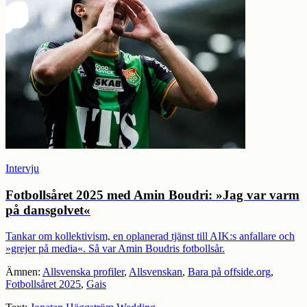
Intervju
Fotbollsåret 2025 med Amin Boudri: »Jag var varm
på dansgolvet«
Tankar om kollektivism, en oplanerad tjänst till AIK:s anfallare och
»grejer på media«. Så var Amin Boudris fotbollsår.
Ämnen:
Allsvenska profiler
,
Allsvenskan
,
Bara på offside.org
,
Fotbollsåret 2025
,
Gais