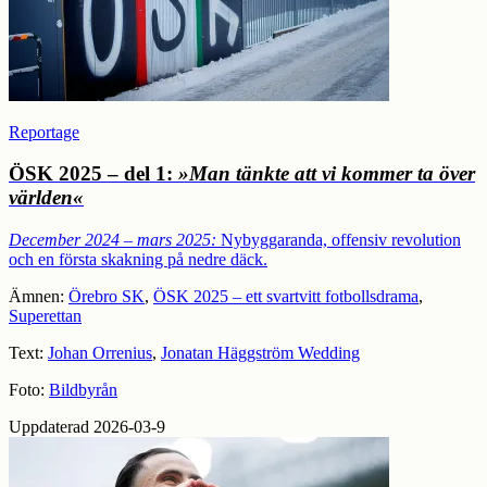
Reportage
ÖSK 2025 – del 1:
»Man tänkte att vi kommer ta över
världen«
December 2024 – mars 2025:
Nybyggaranda, offensiv revolution
och en första skakning på nedre däck.
Ämnen:
Örebro SK
,
ÖSK 2025 – ett svartvitt fotbollsdrama
,
Superettan
Text:
Johan Orrenius
,
Jonatan Häggström Wedding
Foto:
Bildbyrån
Uppdaterad 2026-03-9