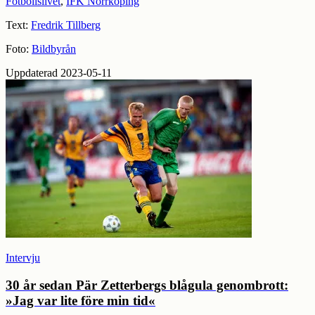
Fotbollslivet
,
IFK Norrköping
Text:
Fredrik Tillberg
Foto:
Bildbyrån
Uppdaterad 2023-05-11
Intervju
30 år sedan Pär Zetterbergs blågula genombrott:
»Jag var lite före min tid«