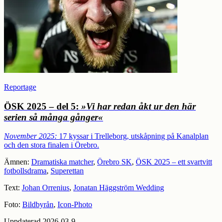
Reportage
ÖSK 2025 – del 5:
»Vi har redan åkt ur den här
serien så många gånger«
November 2025:
17 kyssar i Trelleborg, utskåpning på Kanalplan
och den stora finalen i Örebro.
Ämnen:
Dramatiska matcher
,
Örebro SK
,
ÖSK 2025 – ett svartvitt
fotbollsdrama
,
Superettan
Text:
Johan Orrenius
,
Jonatan Häggström Wedding
Foto:
Bildbyrån
,
Icon-Photo
Uppdaterad 2026-03-9