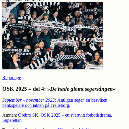
Reportage
ÖSK 2025 – del 4:
»De hade glömt segersången«
September – november 2025:
Äntligen seger, en besviken
bänkspelare och jakten på Trelleborg.
Ämnen:
Örebro SK
,
ÖSK 2025 – ett svartvitt fotbollsdrama
,
Superettan