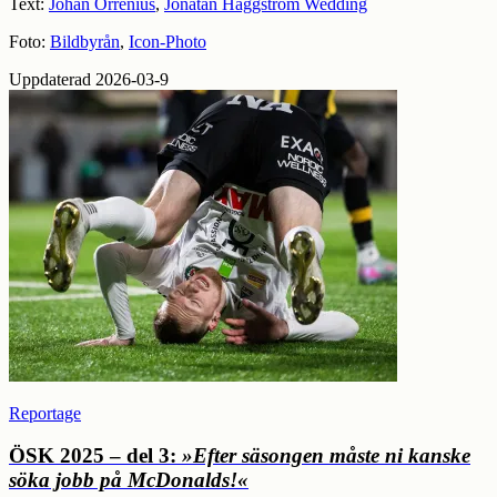
Text:
Johan Orrenius
,
Jonatan Häggström Wedding
Foto:
Bildbyrån
,
Icon-Photo
Uppdaterad 2026-03-9
Reportage
ÖSK 2025 – del 3:
»Efter säsongen måste ni kanske
söka jobb på McDonalds!«