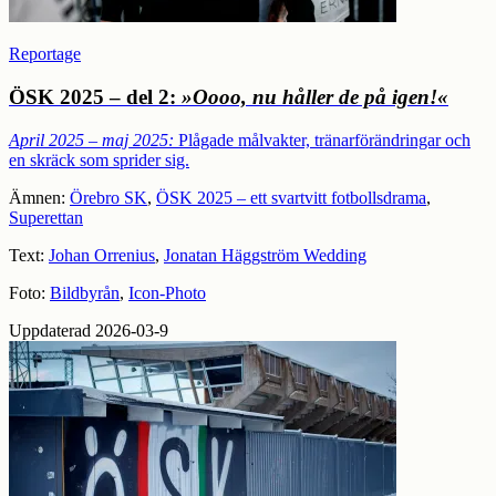
Reportage
ÖSK 2025 – del 2:
»Oooo, nu håller de på igen!«
April 2025 – maj 2025:
Plågade målvakter, tränarförändringar och
en skräck som sprider sig.
Ämnen:
Örebro SK
,
ÖSK 2025 – ett svartvitt fotbollsdrama
,
Superettan
Text:
Johan Orrenius
,
Jonatan Häggström Wedding
Foto:
Bildbyrån
,
Icon-Photo
Uppdaterad 2026-03-9