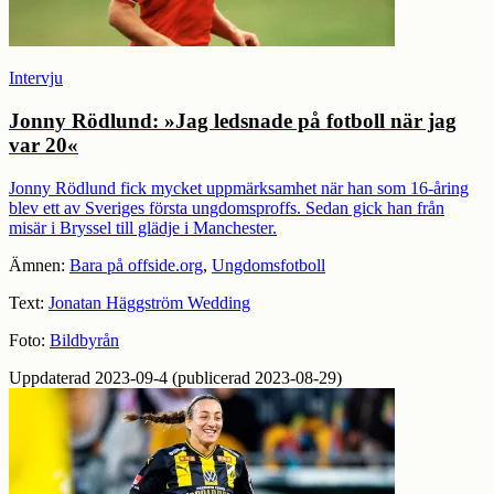
Intervju
Jonny Rödlund: »Jag ledsnade på fotboll när jag
var 20«
Jonny Rödlund fick mycket uppmärksamhet när han som 16-åring
blev ett av Sveriges första ungdomsproffs. Sedan gick han från
misär i Bryssel till glädje i Manchester.
Ämnen:
Bara på offside.org
,
Ungdomsfotboll
Text:
Jonatan Häggström Wedding
Foto:
Bildbyrån
Uppdaterad 2023-09-4 (publicerad 2023-08-29)