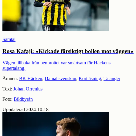
Samtal
Rosa Kafaji: »Kickade försiktigt bollen mot väggen«
Vägen tillbaka från benbrottet var smärtsam för Häckens
supertalang.
Ämnen:
BK Häcken
,
Damallsvenskan
,
Kortläsning
,
Talanger
Text:
Johan Orrenius
Foto:
Bildbyrån
Uppdaterad 2024-10-18