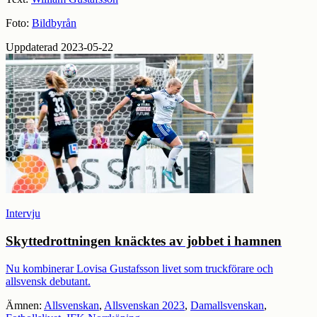
Foto:
Bildbyrån
Uppdaterad 2023-05-22
Intervju
Skytte­drottningen knäcktes av jobbet i hamnen
Nu kombinerar Lovisa Gustafsson livet som truckförare och
allsvensk debutant.
Ämnen:
Allsvenskan
,
Allsvenskan 2023
,
Damallsvenskan
,