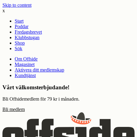
Skip to content
x
Start
Poddar
Fredagsbrevet
Klubbstugan
Shop
Sök
Om Offside
Magasinet
Aktivera ditt medlemskap
Kundtjänst
Vårt välkomsterbjudande!
Bli Offsidemedlem för 79 kr i månaden.
Bli medlem