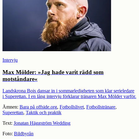
Intervju
Max Mölder: »Jag hade varit rädd som
motståndare«
Landskrona Bois dansar in i sommarledigheten som klar serieledare
i Superettan. I en lång intervju förklarar tränaren Max Mölder varför.
Ämnen:
Bara på offside.org
,
Fotbollslivet
,
Fotbollstränare
,
Superettan
,
Taktik och praktik
Text:
Jonatan Häggström Wedding
Foto:
Bildbyrån