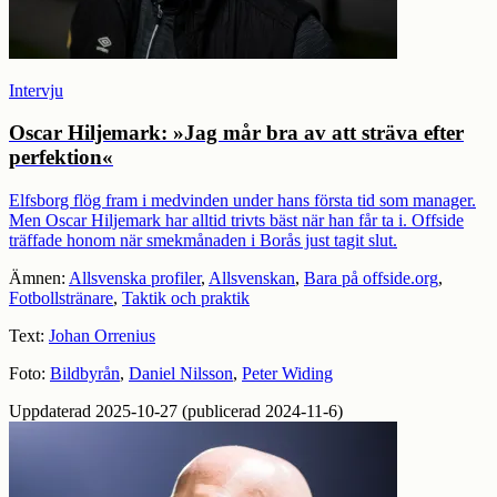
Intervju
Oscar Hiljemark: »Jag mår bra av att sträva efter
perfektion«
Elfsborg flög fram i medvinden under hans första tid som manager.
Men Oscar Hiljemark har alltid trivts bäst när han får ta i. Offside
träffade honom när smekmånaden i Borås just tagit slut.
Ämnen:
Allsvenska profiler
,
Allsvenskan
,
Bara på offside.org
,
Fotbollstränare
,
Taktik och praktik
Text:
Johan Orrenius
Foto:
Bildbyrån
,
Daniel Nilsson
,
Peter Widing
Uppdaterad 2025-10-27 (publicerad 2024-11-6)