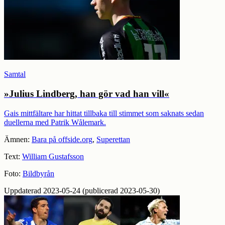
Samtal
»Julius Lindberg, han gör vad han vill«
Gais mittfältare har hittat tillbaka till stimmet som saknats sedan
duellerna med Patrik Wålemark.
Ämnen:
Bara på offside.org
,
Superettan
Text:
William Gustafsson
Foto:
Bildbyrån
Uppdaterad 2023-05-24 (publicerad 2023-05-30)