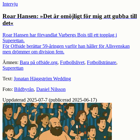
Intervju
Roar Hansen: »Det är omöjligt för mig att gubba till
det«
Roar Hansen har förvandlat Varbergs Bois till ett topplag i
Superettan.
För Offside berättar 59-åringen varför han håller för Allsvenskan
men drömmer om division fem.
Ämnen:
Bara på offside.org
,
Fotbollslivet
,
Fotbollstränare
,
Superettan
Text:
Jonatan Häggström Wedding
Foto:
Bildbyrån
,
Daniel Nilsson
Uppdaterad 2025-07-7 (publicerad 2025-06-17)