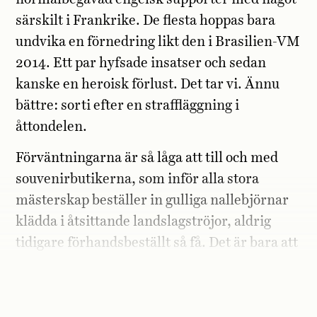
särskilt i Frankrike. De flesta hoppas bara
undvika en förnedring likt den i Brasilien-VM
2014. Ett par hyfsade insatser och sedan
kanske en heroisk förlust. Det tar vi. Ännu
bättre: sorti efter en straffläggning i
åttondelen.
Förväntningarna är så låga att till och med
souvenirbutikerna, som inför alla stora
mästerskap beställer in gulliga nallebjörnar
klädda i åtsittande landslagströjor, aldrig
tidigare förhandsbeställt så få. Det är bara att
konstatera att vi gått från storhetsvansinne
till sorglöshet på bara några år.