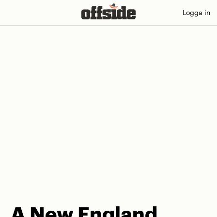
Skip
Logga in
to
content
A New England