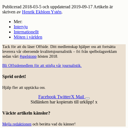
Publicerad 2018-03-5 och uppdaterad 2019-09-17 Artikeln är
skriven av
Henrik Ekblom Ystén
.
Mer:
Intervju
Internationellt
Möten i världen
Tack för att du läser Offside. Ditt medlemskap hjälper oss att fortsätta
leverera vår oberoende kvalitetsjournalistik – fri från spelbolagsreklam
sedan vårt
#spelstopp
hösten 2018.
Bli Offsidemedlem för att stödja vår journalistik.
Sprid ordet!
Hjälp fler att upptäcka oss.
Facebook
Twitter/X
Mail
Sidlänken har kopierats till urklipp!
x
Väckte artikeln känslor?
Mejla redaktionen
och berätta vad du känner!