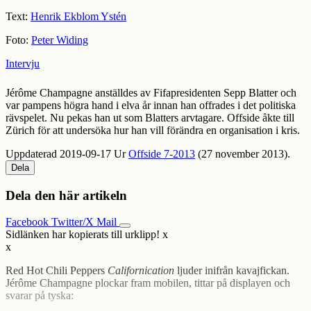
Text:
Henrik Ekblom Ystén
Foto:
Peter Widing
Intervju
Jérôme Champagne anställdes av Fifapresidenten Sepp Blatter och
var pampens högra hand i elva år innan han offrades i det politiska
rävspelet. Nu pekas han ut som Blatters arvtagare. Offside åkte till
Zürich för att undersöka hur han vill förändra en organisation i kris.
Uppdaterad 2019-09-17
Ur
Offside 7-2013
(27 november 2013).
Dela
Dela den här artikeln
Facebook
Twitter/X
Mail
Sidlänken har kopierats till urklipp!
x
x
Red Hot Chili Peppers
Californication
ljuder inifrån kavajfickan.
Jérôme Champagne plockar fram mobilen, tittar på displayen och
svarar på tyska: