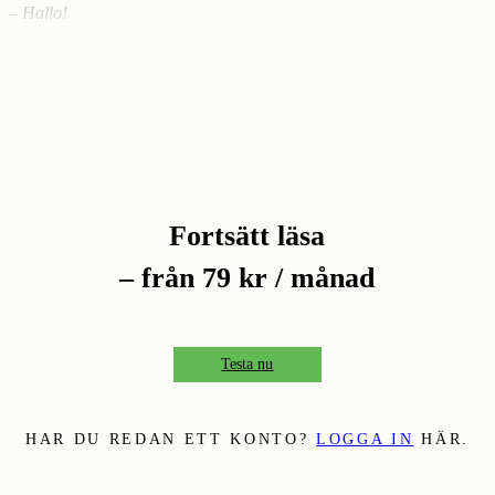
– Hallo!
Jérôme lyssnar och ser konfunderad ut. Han testar frans­kan istället:
Fortsätt läsa
– från 79 kr / månad
Testa nu
HAR DU REDAN ETT KONTO?
LOGGA IN
HÄR.