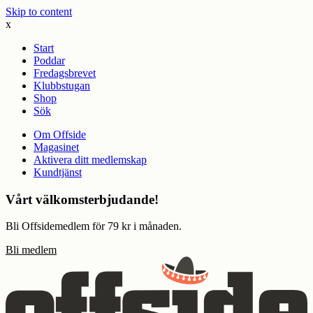
Skip to content
x
Start
Poddar
Fredagsbrevet
Klubbstugan
Shop
Sök
Om Offside
Magasinet
Aktivera ditt medlemskap
Kundtjänst
Vårt välkomsterbjudande!
Bli Offsidemedlem för 79 kr i månaden.
Bli medlem