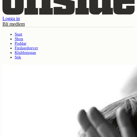
Logga in
Bli medlem
Start
Shop
Poddar
Fredagsbrevet
Klubbstugan
Sök