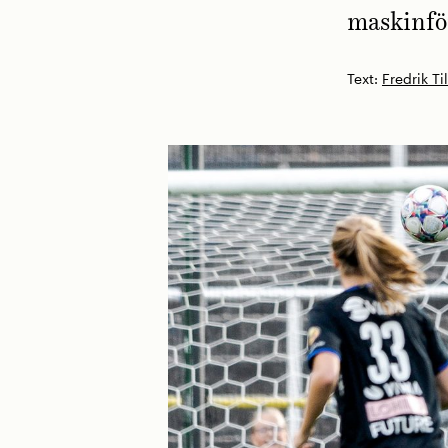
maskinför
Text:
Fredrik Ti