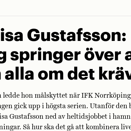
isa Gustafsson:
g springer över a
 alla om det krä
 ledde hon målskyttet när IFK Norrköping
ngen gick upp i högsta serien. Utanför den 
isa Gustafsson ned av heltidsjobbet i ham
äningar. Så hur ska det gå att kombinera liv