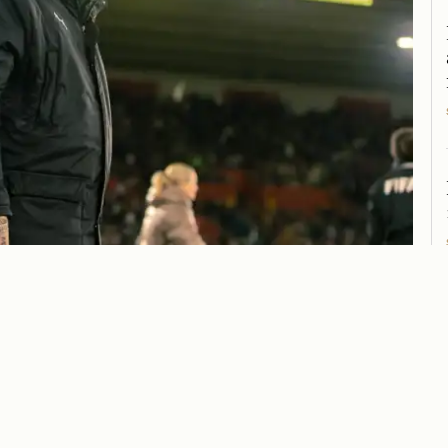
Kim –
nta år i