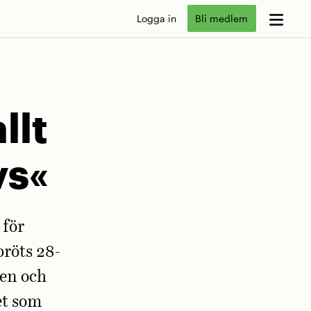
Logga in
Bli medlem
llt
vs«
 för
bröts 28-
nen och
et som