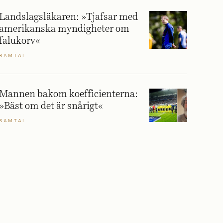
Landslagsläkaren: »Tjafsar med
amerikanska myndigheter om
falukorv«
SAMTAL
Mannen bakom koefficienterna:
»Bäst om det är snårigt«
SAMTAL
Så blev ett klubbmärke svensk
fotbolls största snackis
REPORTAGE