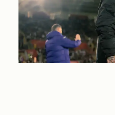
REPORTAGE
Allt skiter sig för 
svenskens turbule
Ghana