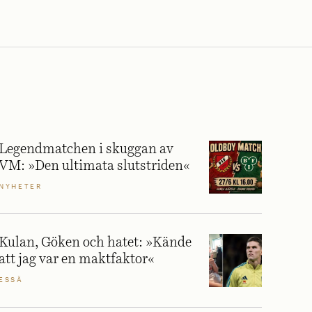
Legendmatchen i skuggan av
VM: »Den ultimata slutstriden«
NYHETER
Kulan, Göken och hatet: »Kände
att jag var en maktfaktor«
ESSÄ