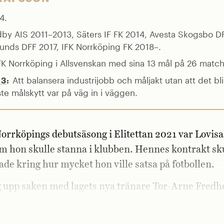
4.
y AIS 2011–2013, Säters IF FK 2014, Avesta Skogsbo DF
unds DFF 2017, IFK Norrköping FK 2018–.
K Norrköping i Allsvenskan med sina 13 mål på 26 match
Att balansera industrijobb och måljakt utan att det blir
23
:
te målskytt var på väg in i väggen.
orrköpings debutsäsong i Elitettan 2021 var Lovis
m hon skulle stanna i klubben. Hennes kontrakt sku
ade kring hur mycket hon ville satsa på fotbollen.
g upp saken med lagets nya tränare Tor-Arne Fredh
an göra dig till en allsvensk spelare, men då måste d
ndra procent.«