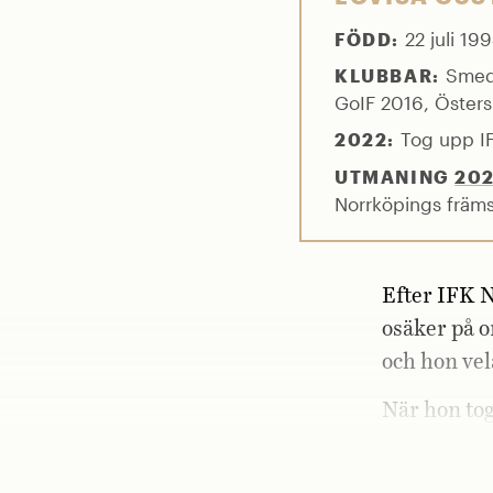
22 juli 199
FÖDD:
Smedb
KLUBBAR:
GoIF 2016, Östers
Tog upp IF
2022:
UTMANING
20
Norrköpings främs
Efter IFK N
osäker på o
och hon vel
När hon to
han: »Jag k
det till hu