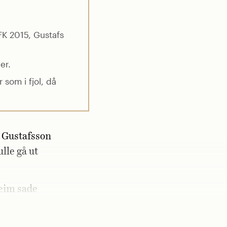
K 2015, Gustafs
er.
 som i fjol, då
a Gustafsson
lle gå ut
eim sade
u gå in för