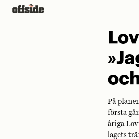
Skip
to
content
Lov
»Ja
och
På planen
första gå
åriga Lov
lagets tr