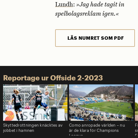
Lundh
:
»J
ag hade tagit in
spelbolagsreklam igen.«
LÄS NUMRET SOM PDF
Reportage ur Offside 2-2023
Skytte­drottningen knäcktes av
Como anropade världen – nu
F
jobbet i hamnen
är de klara för Champions
s
League
F