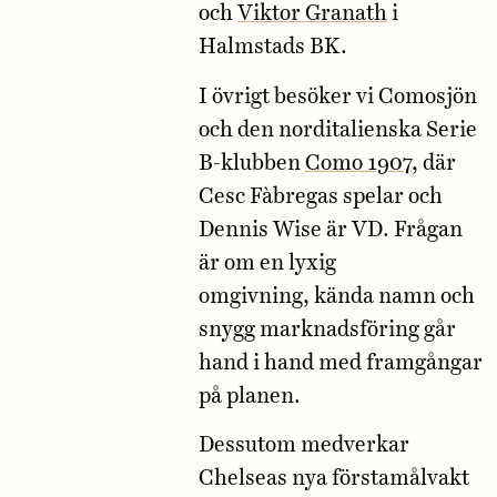
och
Viktor Granath
i
Halmstads BK.
I övrigt besöker vi Comosjön
och den norditalienska Serie
B-klubben
Como 1907
, där
Cesc Fàbregas spelar och
Dennis Wise är VD. Frågan
är om en lyxig
omgivning, kända namn och
snygg marknads­föring går
hand i hand med framgångar
på planen.
Dessutom medverkar
Chelseas nya förstamålvakt