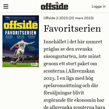
Skip
Logga in
to
Offside 2-2023
(20 mars 2023)
content
Favoritserien
Innehållet i det här numret
präglas av den svenska
säsongsstarten, inte minst
genom ett stort paket om
scouterna i Allsvenskan
2023. I en liga med hög
spelaromsättning och där
försäljningar blivit
avgörande för ekonomin har
de allsvenska scouterna bara