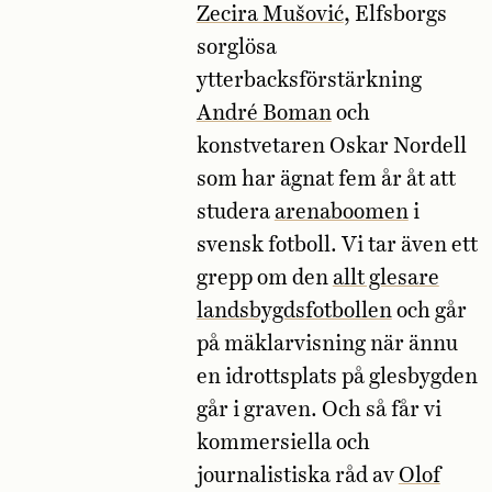
Zecira Mušović
, Elfsborgs
sorglösa
ytterbacksförstärkning
André Boman
och
konstvetaren Oskar Nordell
som har ägnat fem år åt att
studera
arenaboomen
i
svensk fotboll. Vi tar även ett
grepp om den
allt glesare
landsbygdsfotbollen
och går
på mäklarvisning när ännu
en idrottsplats på glesbygden
går i graven. Och så får vi
kommersiella och
journalistiska råd av
Olof