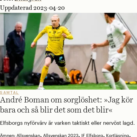
Uppdaterad 2023-04-20
SAMTAL
André Boman om sorglöshet: »Jag kör
bara och så blir det som det blir«
Elfsborgs nyförvärv är varken taktiskt eller nervöst lagd.
,
,
,
,
Ämnen:
Allsvenskan
Allsvenskan 2023
IF Elfsborg
Kortläsning