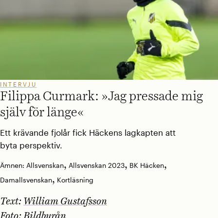
INTERVJU
Filippa Curmark: »Jag pressade mig
själv för länge«
Ett krävande fjolår fick Häckens lagkapten att
byta perspektiv.
,
,
,
Ämnen:
Allsvenskan
Allsvenskan 2023
BK Häcken
,
Damallsvenskan
Kortläsning
Text:
William Gustafsson
Foto:
Bildbyrån