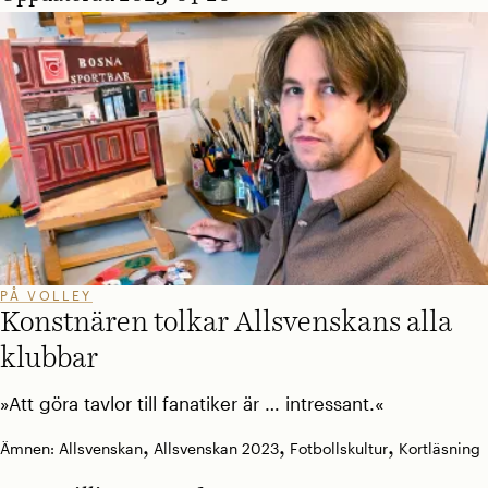
PÅ VOLLEY
Konstnären tolkar Allsvenskans alla
klubbar
»Att göra tavlor till fanatiker är … intressant.«
,
,
,
Ämnen:
Allsvenskan
Allsvenskan 2023
Fotbollskultur
Kortläsning