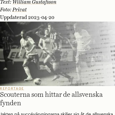
Text:
William Gustafsson
Foto:
Privat
Uppdaterad 2023-04-20
REPORTAGE
Scouterna som hittar de allsvenska
fynden
Jakten på succévärvningarna skiljer sig åt de allsvenska