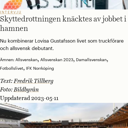
INTERVJU
Skytte­drottningen knäcktes av jobbet i
hamnen
Nu kombinerar Lovisa Gustafsson livet som truckförare
och allsvensk debutant.
,
,
,
Ämnen:
Allsvenskan
Allsvenskan 2023
Damallsvenskan
,
Fotbollslivet
IFK Norrköping
Text:
Fredrik Tillberg
Foto:
Bildbyrån
Uppdaterad 2023-05-11