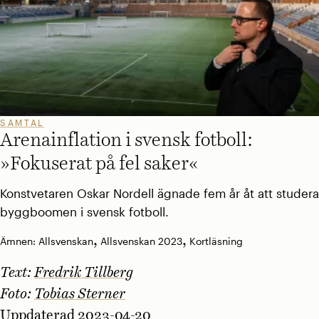
SAMTAL
Arenainflation i svensk fotboll:
»Fokuserat på fel saker«
Konst­vetaren Oskar Nordell ägnade fem år åt att studera
byggboomen i svensk fotboll.
,
,
Ämnen:
Allsvenskan
Allsvenskan 2023
Kortläsning
Text:
Fredrik Tillberg
Foto:
Tobias Sterner
Uppdaterad 2023-04-20