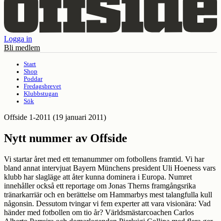
Logga in
Bli medlem
Start
Shop
Poddar
Fredagsbrevet
Klubbstugan
Sök
Offside 1-2011
(19 januari 2011)
Nytt nummer av Offside
Vi startar året med ett temanummer om fotbollens framtid. Vi har
bland annat intervjuat Bayern Münchens president Uli Hoeness vars
klubb har slagläge att åter kunna dominera i Europa. Numret
innehåller också ett reportage om Jonas Therns framgångsrika
tränarkarriär och en berättelse om Hammarbys mest talangfulla kull
någonsin. Dessutom tvingar vi fem experter att vara visionära: Vad
händer med fotbollen om tio år? Världsmästarcoachen Carlos