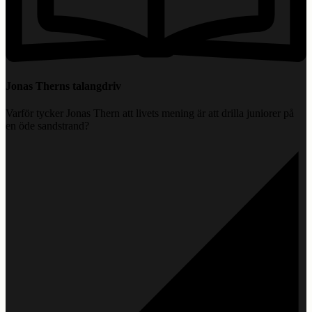
Jonas Therns talangdriv
Varför tycker Jonas Thern att livets mening är att drilla juniorer på
en öde sandstrand?