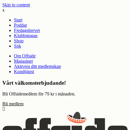
Skip to content
x
Start
Poddar
Fredagsbrevet
Klubbstugan
Shop
Sök
Om Offside
Magasinet
Aktivera ditt medlemskap
Kundtjänst
Vårt välkomsterbjudande!
Bli Offsidemedlem för 79 kr i månaden.
Bli medlem