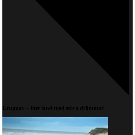
Uruguay – litet land med stora drömmar