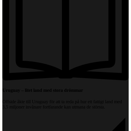
Uruguay – litet land med stora drömmar
Offside åkte till Uruguay för att ta reda på hur ett fattigt land med
3,5 miljoner invånare fortfarande kan utmana de största.