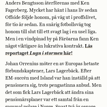
Anders Bengtsson återförenas med Ken
Fagerberg. Mycket har hänt i hans liv sedan
Offside följde honom, på väg ut i proffslivet,
för tio år sedan. En snårig fotbollsväg tog
honom till slut till ett svagt lag i en usel liga.
Men i en vindpinad by på Färöarna fann Ken
något viktigare än lukrativa kontrakt.
Läs
reportaget
Lugn i stormen
här!
Johan Orrenius möter en av Europas hetaste
förbundskaptener, Lars Lagerbäck. Efter
EM-succén med Island var han inställd på att
pensionera sig, trots pengastinna anbud. Men
det som fick Lars Lagerbäck att ändra sina
pensionärsplaner var ett samtal från en
gammal polare i Norge. Snart två år senare