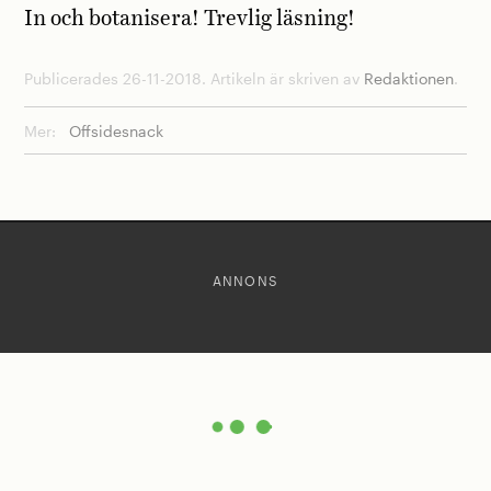
In och botanisera! Trevlig läsning!
Publicerades 26-11-2018. Artikeln är skriven av
Redaktionen
.
Mer:
Offsidesnack
ANNONS