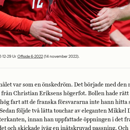
-12-29
Ur
Offside 6-2022
(14 november 2022).
 målet var som en önskedröm. Det började med den 
från Christian Eriksens högerfot. Bollen hade rätt
 hög fart att de franska försvararna inte hann hitta 
 Sedan följde två lätta touchar av eleganten Mikke
terkanten, innan han uppfattade öppningen i det f
et och skickade iväg en inåtskruvad passning. Och 