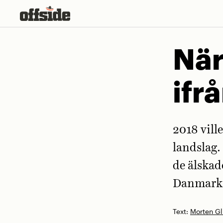
Skip
to
content
När
ifr
2018 vill
landslag.
de älskad
Danmarks 
Text:
Morten Gl