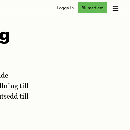
Logga in
Bli medlem
ng
ade
lning till
tsedd till