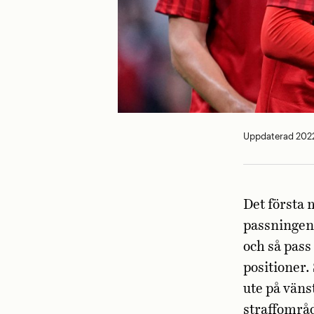
Uppdaterad 2022
Det första
passningen 
och så pass
positioner.
ute på väns
straffområd