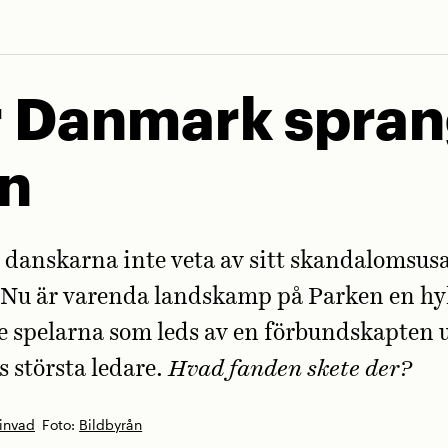
 Danmark spra
ån
e danskarna inte veta av sitt skandalomsus
 Nu är varenda landskamp på Parken en hyl
e spelarna som leds av en förbundskapten u
största ledare.
Hvad fanden skete der?
invad
Foto:
Bildbyrån