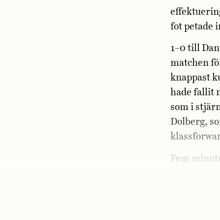
effektuerin
fot petade 
1–0 till Da
matchen fö
knappast ku
hade fallit
som i stjär
Dolberg, so
klassforwar
Fem minute
bollen hos 
i mål till 2–