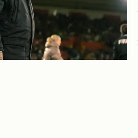
Kim –
nta år i