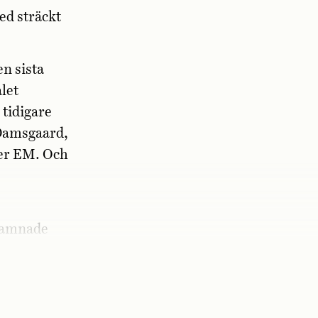
ed sträckt
en sista
let
tidigare
 Damsgaard,
der EM. Och
 hamnade
t satte den