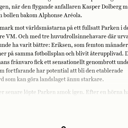
gen, när den flygande anfallaren Kasper Dolberg m
in bollen bakom Alphonse Aréola.
nmark mot världsmästarna på ett fullsatt Parken i d
re VM. Och med tre huvudrollsinnehavare där urva
nde ha varit bättre: Eriksen, som femton månader 
 ner på samma fotbollsplan och blivit återupplivad.
nans frånvaro fick ett sensationellt genombrott un
m fortfarande har potential att bli den etablerade
d som kan göra landslaget ännu starkare.
r senare löpte Parken amok igen. Efter en hörna
Andreas Skov Olsen, som med ett resolut volleyskot
0.