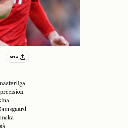
DELA
mästerliga
 precision
sina
l Damsgaard
ranska
så