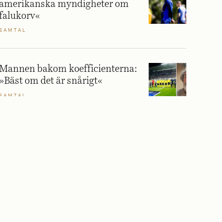
amerikanska myndigheter om
falukorv«
SAMTAL
Mannen bakom koefficienterna:
»Bäst om det är snårigt«
SAMTAL
Så blev ett klubbmärke svensk
fotbolls största snackis
REPORTAGE