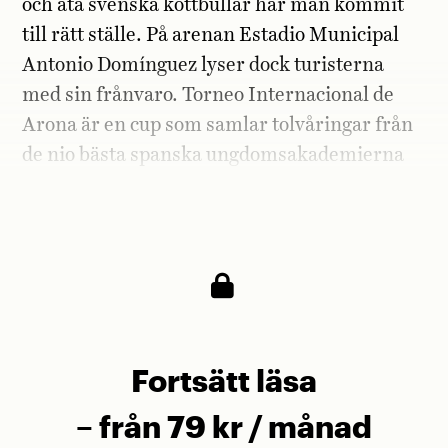
och äta svenska köttbullar har man kommit
till rätt ställe. På arenan Estadio Municipal
Antonio Domínguez lyser dock turisterna
med sin frånvaro. Torneo Internacional de
Arona är en cup som samlar tolvåringar från
de nio bästa spanska ungdomsakademierna
samt tre utländska storklubbar – utöver PSG
är Borussia Dortmund och Inter på plats.
Fortsätt läsa
– från 79 kr / månad