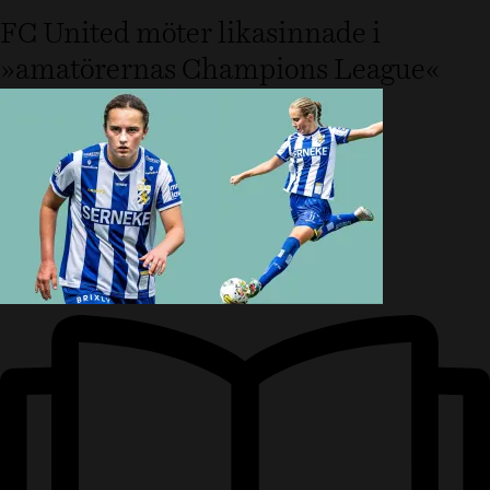
FC United möter likasinnade i
»amatörernas Champions League«