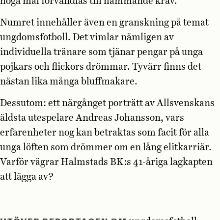
höga mål förvandlas till hämmande krav.
Numret innehåller även en granskning på temat
ungdomsfotboll. Det vimlar nämligen av
individuella tränare som tjänar pengar på unga
pojkars och flickors drömmar. Tyvärr finns det
nästan lika många bluffmakare.
Dessutom: ett närgånget porträtt av Allsvenskans
äldsta utespelare Andreas Johansson, vars
erfarenheter nog kan betraktas som facit för alla
unga löften som drömmer om en lång elitkarriär.
Varför vägrar Halmstads BK:s 41-åriga lagkapten
att lägga av?