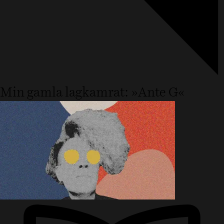
Min gamla lagkamrat: »Ante G«