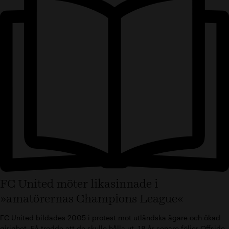
FC United möter likasinnade i
»amatörernas Champions League«
FC United bildades 2005 i protest mot utländska ägare och ökad
girighet. Få trodde att de skulle hålla ut. 18 år senare följer Offside