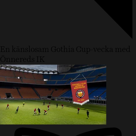
En känslosam Gothia Cup-vecka med
Önnereds IK