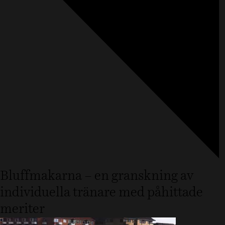
Bluffmakarna – en granskning av
individuella tränare med påhittade
meriter