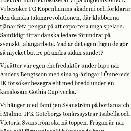
I det här numret fokuserar vi på ungdomsfotboll.
Vi besöker FC Köpenhamns akademi och förklarar
den danska talangrevolutionen, där klubbarna
tjänar feta pengar på att exportera unga spelare.
Samtidigt tittar danska ledare förundrat på
svenskt talangarbete. Vad är det egentligen de gör
så mycket bättre på andra sidan sundet?
Vi sätter vår egen chefredaktör under lupp när
Anders Bengtsson med sina 13-åringar i Önnereds
IK försöker besegra elit med bredd under en
känslosam Gothia Cup-vecka.
Vi hänger med familjen Svanström på bortamatch
i Malmö. IFK Göteborgs tonårssystrar Isabella och
Victoria Svanström ska nå toppen. Frågan är när