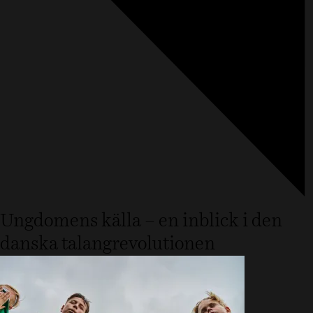
Ungdomens källa – en inblick i den
danska talangrevolutionen