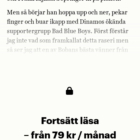
Men så börjar han hoppa upp och ner, pekar
finger och buar ikapp med Dinamos ökända
supportergrupp Bad Blue Boys. Först förstår
jag inte vad som framkallat detta raseri men
så ser jag att en av Bobans bästa vänner från
Milantiden, Dejan Savicevic, har kommit in
på planen.
Fortsätt läsa
– från 79 kr / månad