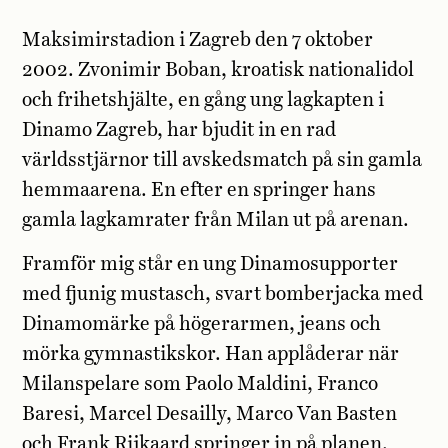
Maksimirstadion i Zagreb den 7 oktober
2002. Zvonimir Boban, kroatisk nationalidol
och frihetshjälte, en gång ung lagkapten i
Dinamo Zagreb, har bjudit in en rad
världsstjärnor till avskedsmatch på sin gamla
hemmaarena. En efter en springer hans
gamla lagkamrater från Milan ut på arenan.
Framför mig står en ung Dinamosupporter
med fjunig mustasch, svart bomberjacka med
Dinamomärke på högerarmen, jeans och
mörka gymnastikskor. Han applåderar när
Milanspelare som Paolo Maldini, Franco
Baresi, Marcel Desailly, Marco Van Basten
och Frank Rijkaard springer in på planen.