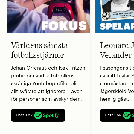
Världens sämsta
Leonard J
fotbollsstjärnor
Velander 
Johan Orrenius och Isak Fritzon
I säsongens ti
pratar om varför fotbollens
avsnitt tävlar
skräniga Youtubeprofiler blir
stormästare L
allt svårare att ignorera – även
Jägerskiöld V
för personer som avskyr dem.
hemlig gäst.