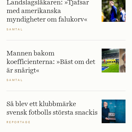
Landslagsläkaren: »Tjafsar
med amerikanska
myndigheter om falukorv«
SAMTAL
Mannen bakom
koefficienterna: »Bäst om det
är snårigt«
SAMTAL
Så blev ett klubbmärke
svensk fotbolls största snackis
REPORTAGE