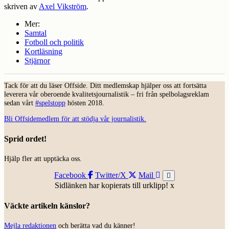
skriven av
Axel Vikström
.
Mer:
Samtal
Fotboll och politik
Kortläsning
Stjärnor
Tack för att du läser Offside. Ditt medlemskap hjälper oss att fortsätta
leverera vår oberoende kvalitetsjournalistik – fri från spelbolagsreklam
sedan vårt
#spelstopp
hösten 2018.
Bli Offsidemedlem för att stödja vår journalistik.
Sprid ordet!
Hjälp fler att upptäcka oss.
Facebook
Twitter/X
Mail
Sidlänken har kopierats till urklipp!
x
Väckte artikeln känslor?
Mejla redaktionen
och berätta vad du känner!