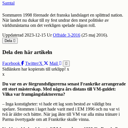
Samtal
Sommaren 1998 förenade det franska landslaget en splittrad nation.
När landet nu dukar till ny fest undrar den mest politiske av
världsmästarna om det verkligen spelade någon roll.
Uppdaterad 2023-12-15
Ur
Offside 3-2016
(25 maj 2016).
Dela
Dela den här artikeln
Facebook
Twitter/X
Mail
Sidlänken har kopierats till urklipp!
x
x
Du var en av förgrundsfigurerna senast Frankrike arrangerade
ett stort mästerskap. Med några års distans till VM-guldet:
Vilka var framgångsfaktorerna?
– Inga konstigheter: vi hade ett lag som bestod av väldigt bra
spelare. Stommen i laget hade varit med i EM 1996 och nu var vi
två år äldre och bättre.
När jag åkte till VM var alla mina tränare i
Parma övertygade om att Frankrike skulle vinna.