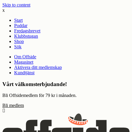
Skip to content
x
Start
Poddar
Fredagsbrevet
Klubbstugan
Shop
Sök
Om Offside
Magasinet
Aktivera ditt medlemskap
Kundtjänst
Vårt välkomsterbjudande!
Bli Offsidemedlem för 79 kr i månaden.
Bli medlem