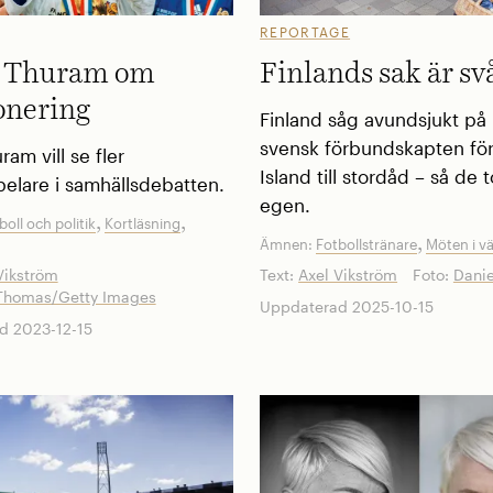
REPORTAGE
n Thuram om
Finlands sak är sv
onering
Finland såg avundsjukt på
svensk förbundskapten fö
ram vill se fler
Island till stordåd – så de 
pelare i samhällsdebatten.
egen.
,
,
boll och politik
Kortläsning
,
Ämnen:
Fotbollstränare
Möten i v
Vikström
Text:
Axel Vikström
Foto:
Danie
Thomas/Getty Images
Uppdaterad 2025-10-15
d 2023-12-15