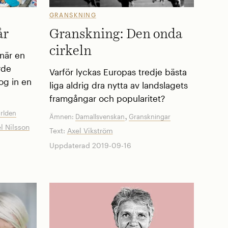
GRANSKNING
år
Granskning: Den onda
cirkeln
 när en
rde
Varför lyckas Europas tredje bästa
tog in en
liga aldrig dra nytta av landslagets
framgångar och popularitet?
ärlden
,
Ämnen:
Damallsvenskan
Granskningar
l Nilsson
Text:
Axel Vikström
Uppdaterad 2019-09-16