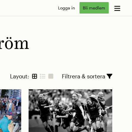
Logga in
Bli medlem
tröm
Layout:
Filtrera & sortera