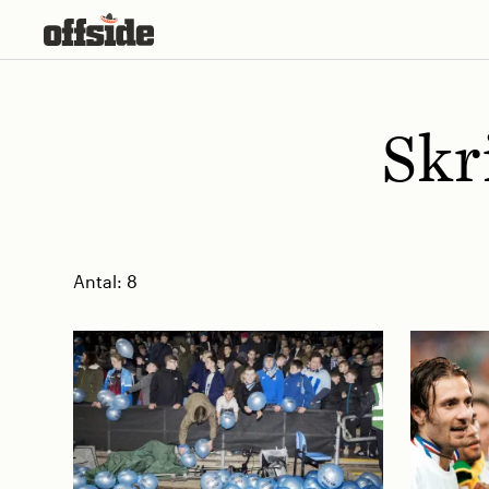
Skip
to
content
Skr
Antal:
8