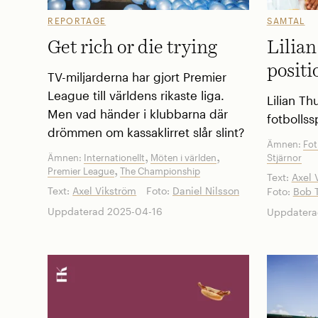
REPORTAGE
SAMTAL
Get rich or die trying
Lilia
positi
TV-miljarderna har gjort Premier
League till världens rikaste liga.
Lilian Thu
Men vad händer i klubbarna där
fotbollss
drömmen om kassaklirret slår slint?
Ämnen:
Fot
,
,
Ämnen:
Internationellt
Möten i världen
Stjärnor
,
Premier League
The Championship
Text:
Axel 
Text:
Axel Vikström
Foto:
Daniel Nilsson
Foto:
Bob 
Uppdaterad 2025-04-16
Uppdatera