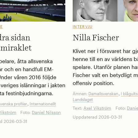
GE
INTERVJU
dra sidan
Nilla Fischer
dmiraklet
Klivet ner i försvaret har gj
henne till en av ­världens b
pelare, åtta allsvenska
spelare. Utanför planen har
 och en handfull EM-
Fischer valt en betydligt 
Under våren 2016 följde
offensiv position.
veriges islänningar i jakten
ta festinbjudningarna.
,
Ämnen:
Damallsvenskan
I blågults
Landslaget
,
svenska profiler
Internationellt
Text:
Axel Vikström
Foto:
Danie
Vikström
Foto:
Daniel Nilsson
Uppdaterad 2026-03-31
d 2026-03-31