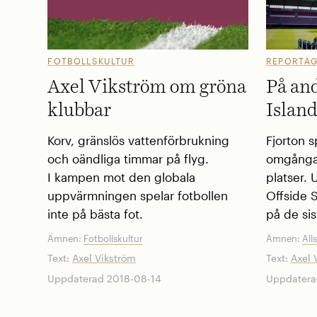
FOTBOLLSKULTUR
REPORTA
Axel Vikström om gröna
På an
klubbar
Islan
Korv, gränslös vattenförbrukning
Fjorton s
och oändliga timmar på flyg.
omgångar
I kampen mot den globala
platser. 
uppvärmningen spelar fotbollen
Offside S
inte på bästa fot.
på de sis
Ämnen:
Fotbollskultur
Ämnen:
All
Text:
Axel Vikström
Text:
Axel 
Uppdaterad 2018-08-14
Uppdatera