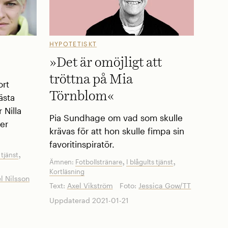
HYPOTETISKT
»Det är omöjligt att
tröttna på Mia
ort
Törnblom«
ästa
 Nilla
Pia Sundhage om vad som skulle
mer
krävas för att hon skulle fimpa sin
favoritinspiratör.
,
 tjänst
,
,
Ämnen:
Fotbollstränare
I blågults tjänst
Kortläsning
l Nilsson
Text:
Axel Vikström
Foto:
Jessica Gow/TT
Uppdaterad 2021-01-21