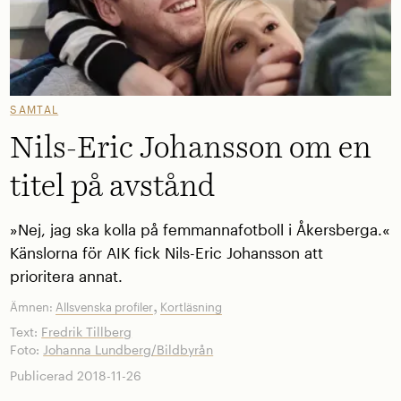
SAMTAL
Nils-Eric Johansson om en
titel på avstånd
»Nej, jag ska kolla på femmannafotboll i Åkersberga.«
Känslorna för AIK fick Nils-Eric Johansson att
prioritera annat.
,
Ämnen:
Allsvenska profiler
Kortläsning
Text:
Fredrik Tillberg
Foto:
Johanna Lundberg/Bildbyrån
Publicerad 2018-11-26