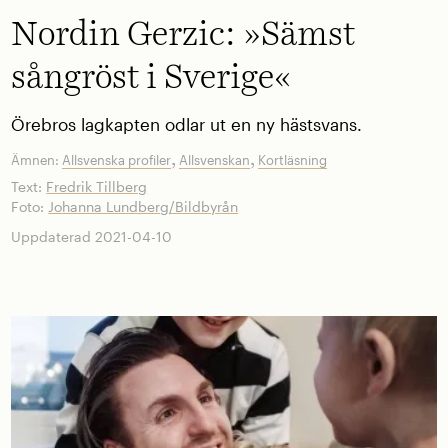
Nordin Gerzic: »Sämst
sångröst i Sverige«
Örebros lagkapten odlar ut en ny hästsvans.
,
,
Ämnen:
Allsvenska profiler
Allsvenskan
Kortläsning
Text:
Fredrik Tillberg
Foto:
Johanna Lundberg/Bildbyrån
Uppdaterad 2021-04-10