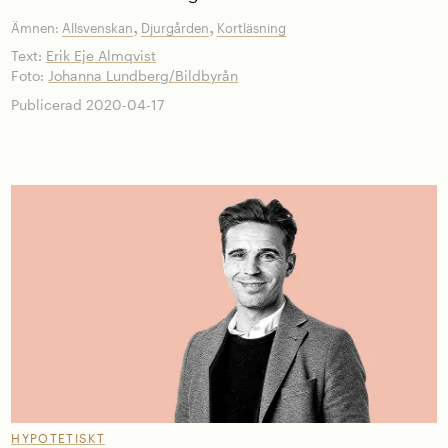
,
,
Ämnen:
Allsvenskan
Djurgården
Kortläsning
Text:
Erik Eje Almqvist
Foto:
Johanna Lundberg/Bildbyrån
Publicerad 2020-04-17
HYPOTETISKT