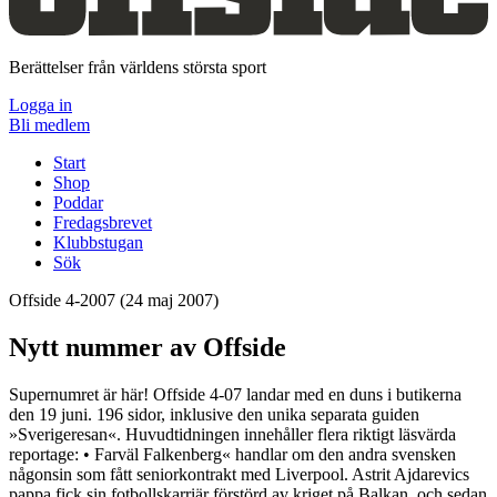
Berättelser från världens största sport
Logga in
Bli medlem
Start
Shop
Poddar
Fredagsbrevet
Klubbstugan
Sök
Offside 4-2007
(24 maj 2007)
Nytt nummer av Offside
Supernumret är här! Offside 4-07 landar med en duns i butikerna
den 19 juni. 196 sidor, inklusive den unika separata guiden
»Sverigeresan«. Huvudtidningen innehåller flera riktigt läsvärda
reportage: • Farväl Falkenberg« handlar om den andra svensken
någonsin som fått seniorkontrakt med Liverpool. Astrit Ajdarevics
pappa fick sin fotbollskarriär förstörd av kriget på Balkan, och sedan