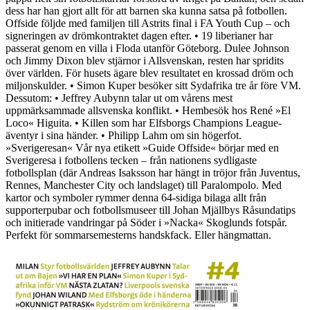
dess har han gjort allt för att barnen ska kunna satsa på fotbollen.
Offside följde med familjen till Astrits final i FA Youth Cup – och
signeringen av drömkontraktet dagen efter. • 19 liberianer har
passerat genom en villa i Floda utanför Göteborg. Dulee Johnson
och Jimmy Dixon blev stjärnor i Allsvenskan, resten har spridits
över världen. För husets ägare blev resultatet en krossad dröm och
miljonskulder. • Simon Kuper besöker sitt Sydafrika tre år före VM.
Dessutom: • Jeffrey Aubynn talar ut om vårens mest
uppmärksammade allsvenska konflikt. • Hembesök hos René »El
Loco« Higuita. • Killen som har Elfsborgs Champions League-
äventyr i sina händer. • Philipp Lahm om sin högerfot.
»Sverigeresan« Vår nya etikett »Guide Offside« börjar med en
Sverigeresa i fotbollens tecken – från nationens sydligaste
fotbollsplan (där Andreas Isaksson har hängt in tröjor från Juventus,
Rennes, Manchester City och landslaget) till Paralompolo. Med
kartor och symboler rymmer denna 64-sidiga bilaga allt från
supporterpubar och fotbollsmuseer till Johan Mjällbys Råsundatips
och initierade vandringar på Söder i »Nacka« Skoglunds fotspår.
Perfekt för sommarsemesterns handskfack. Eller hängmattan.