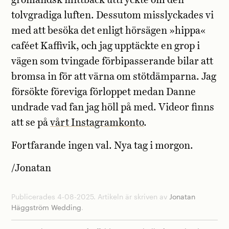
grönländsk mittback uttryckte om den
tolvgradiga luften. Dessutom misslyckades vi
med att besöka det enligt hörsägen »hippa«
caféet Kaffivik, och jag upptäckte en grop i
vägen som tvingade förbipasserande bilar att
bromsa in för att värna om stötdämparna. Jag
försökte föreviga förloppet medan Danne
undrade vad fan jag höll på med. Videor finns
att se på
vårt Instagramkonto
.
Fortfarande ingen val. Nya tag i morgon.
/Jonatan
Publicerades 4-08-2025. Artikeln är skriven av
Jonatan
Häggström Wedding
.