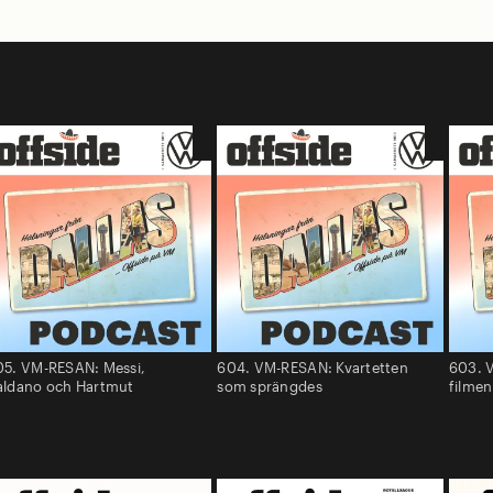
05. VM-RESAN: Messi,
604. VM-RESAN: Kvartetten
603. 
aldano och Hartmut
som sprängdes
filmen