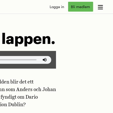
Logga in
Bli medlem
 lappen.
den blir det ett
namn som Anders och Johan
r fyndigt om Dario
Dion Dublin?