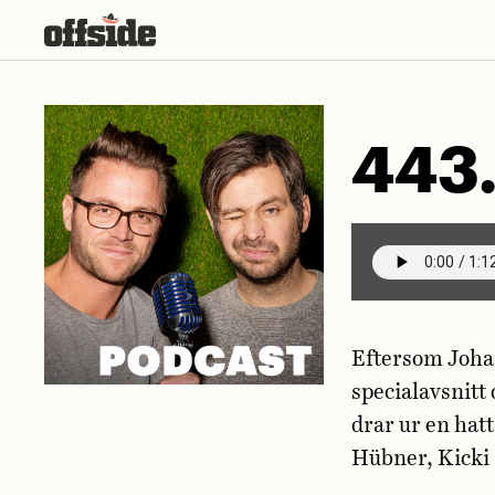
Skip
to
content
443.
Eftersom Johan 
specialavsnitt
drar ur en hatt
Hübner, Kicki