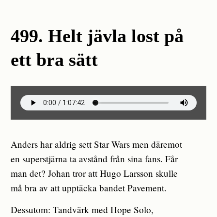
499. Helt jävla lost på
ett bra sätt
Anders har aldrig sett Star Wars men däremot
en superstjärna ta avstånd från sina fans. Får
man det? Johan tror att Hugo Larsson skulle
må bra av att upptäcka bandet Pavement.
Dessutom: Tandvärk med Hope Solo,